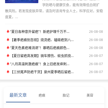
学防晒与健康饮食，能有效降低白斑扩
散风险。若发现皮肤异常，请及时咨询专业人士，科学应对，安稳
度夏，...
“夏日各种意外留疤”！新疤护理千万不...
26-08-08
【暑季疤痕别忽视】烧烫疤、磕碰疤到八...
26-08-08
“夏天色素疤难消退”！暴晒后疤痕颜色...
26-08-08
【夏日留疤高发期】骑车擦伤、蚊虫抓挠...
26-08-07
“八月高温刺激疤痕”！身上旧疤发痒刺...
26-08-07
【三伏尾声防疤干货】泉州夏季晒后留疤...
26-08-07
最新文章
疤痕
胎记
美容