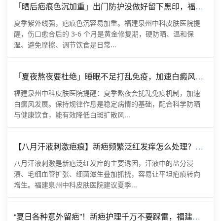
「晒后疤痕色沉加重」出门防护没做好留下黑印，福建泉州中科皮肤医院讲淡疤要点
夏季紫外线强，疤痕色沉容易加重。福建泉州中科皮肤医院提
醒，伤口愈合后的 3-6 个月是黄金修复期，硬防晒、温和保
湿、避免摩擦、调节饮食是日常...
「夏夜熬夜要杜绝」睡眠不足打乱免疫，加速白癜风发展，福建泉州中科白癜风医院提醒白斑患者夏日坚持规律作息
福建泉州中科皮肤医院提醒：夏季熬夜会扰乱免疫机制，加速
白癜风发展。保持规律作息是稳定病情的基础，配合科学防晒
与健康饮食，能有效降低白斑扩散风...
【八月汗液刺激疤痕】新疤频繁泛红发痒怎么处理？泉州夏季疤痕困扰，福建泉州中科皮肤医院拆解修护思路
八月汗液刺激是新疤泛红发痒的主要诱因，汗液中的盐分浸
渍、毛细血管扩张、细菌滋生叠加抓挠，容易让平坦疤痕转向
增生。福建泉州中科皮肤医院建议夏季...
“夏日各种意外留疤”！新疤护理千万不要踩雷，福建泉州中科皮肤医院，聊聊本地人的疤痕修护关注点