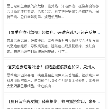
夏日是新生疤痕的高危期，紫外线、汗液摩擦、抓挠撕痂等都
会让新疤变红变硬、色素沉淀。科学护理需做到严格防晒、保
持干爽、忌口辛辣海鲜、规范使用硅...
【暑季疤痕别忽视】烧烫疤、磕碰疤到八月还在反复，泉州本地人群，福建泉州中科皮肤医院浅谈疤痕改善
盛夏高温高湿，汗液浸渍、紫外线直射与衣物摩擦会从多方面
刺激疤痕组织，导致烧烫疤、磕碰疤出现反复瘙痒、发红变
硬。福建泉州中科皮肤医院提醒，科学...
“夏天色素疤难消退”！暴晒后疤痕颜色加深，泉州人别乱处理，福建泉州中科皮肤医院给到实用思路
夏季泉州湿热暴晒，疤痕最易出现色素沉着加重。福建泉州中
科皮肤医院指出，伤口愈合后 3-6 个月是黄金修复期，紫外线
会激活黑色素细胞，让疤痕由...
【夏日留疤高发期】骑车擦伤、蚊虫抓挠留印，泉州朋友该如何对待恼人疤痕｜福建泉州中科皮肤医院