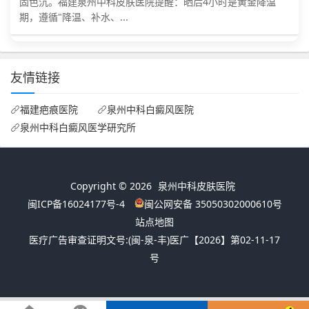
固色沉。福建泉州中科皮肤医院提醒：晒后4小时是黄金降温
期，遵循"降温、补水、...
友情链接
福建疤痕医院
泉州中科白癜风医院
泉州中科白癜风医学研究所
Copyright © 2026
泉州中科皮肤医院
闽ICP备16024177号-4
闽公网安备 35050302000610号
站点地图
医疗广告审查证明文号:
(闽-泉-丰)医广【2026】第02-11-17
号