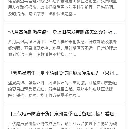
盛夏高温与强紫外线让疤痕色素沉着问题显著加重，泉州地区
朋友在骑行擦伤、蚊虫抓挠后更应注重科学护理。严格防晒、
及时清洁、减少摩擦、温和保湿是基...
“八月高温刺激疤痕”！身上旧疤发痒刺痛怎么办？福建泉州中科皮肤医院提醒当季疤痕要重视护理
八月高温高湿环境下，旧疤因神经末梢敏感、汗液刺激及紫外
线增强，容易出现发痒、刺痛、发红增厚等不适。日常护理需
做到控湿干爽、冷敷镇静不抓挠、严...
「暑热易增生」夏季磕碰烫伤疤痕反复发红？（泉州本地参考）福建泉州中科皮肤医院聊聊疤痕养护误区
盛夏高温、强紫外线、潮湿多汗的三重刺激，让磕碰和烫伤疤
痕容易出现反复发红、发痒甚至凸起。泉州中科皮肤医院提
醒：抓挠、暴晒、乱用偏方是夏季疤痕...
【三伏尾声防疤干货】泉州夏季晒后留疤别慌！看疤痕修护小技巧｜福建泉州中科皮肤医院分享日常淡疤要点
三伏尾声泉州紫外线依然强烈，晒后红印若护理不当易转为顽