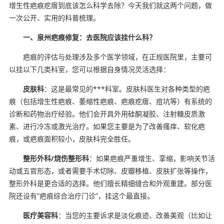
增生性疤痕疙瘩到底该怎么科学去除？今天我们就这两个问题，做
一次公开、实用的科普梳理。
一、泉州疤痕修复：去医院应该挂什么科？
疤痕的评估与处理涉及多个医学领域，在正规医院里，主要可
以挂以下几类科室，您可以根据自身情况灵活选择：
皮肤科
：这是最常见的***科室。皮肤科医生对各种类型的疤
痕（包括增生性疤痕、萎缩性疤痕、疤痕疙瘩、痘坑等）有系统的
诊断和药物治疗经验。他们会开具外用硅酮凝胶、注射糖皮质激
素、进行冷冻或激光治疗。如果您主要是为了改善瘙痒、软化疤
痕，或疤痕面积较小，皮肤科完全胜任。
整形外科/烧伤整形科
：如果疤痕严重增生、挛缩，影响关节活
动或五官形态，或者需要手术切除、皮瓣移植、皮肤扩张等操作，
整形外科是更合适的选择。他们擅长精细缝合和外观重建。部分医
院还设有“疤痕综合治疗门诊”，挂这个最直接。
医疗美容科
：当您的主要诉求是淡化痕迹、改善美观（比如让