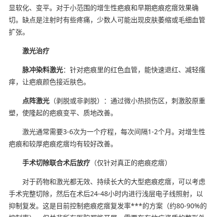
显软化、变平。对于小范围的增生性疤痕和早期疤痕疙瘩效果确
切。缺点是注射时有些疼痛，少数人可能出现皮肤萎缩或毛细血管
扩张。
激光治疗
脉冲染料激光
：针对疤痕里的红色血管，能快速退红、减轻瘙
痒，让疤痕颜色接近肤色。
点阵激光
（剥脱或非剥脱）：通过微小热损伤区，刺激胶原重
塑，使隆起的疤痕变平、质地改善。
激光通常需要3-6次为一个疗程，每次间隔1-2个月。对增生性
疤痕和较厚疤痕疙瘩均有较好改善。
手术切除联合术后放疗
（仅针对真正的疤痕疙瘩）
对于药物和激光都无效、持续长大的大型疤痕疙瘩，可以考虑
手术完整切除，然后在术后24-48小时内进行浅层电子线照射，以
抑制复发。这是目前控制疤痕疙瘩复发率***的方案（约80-90%的