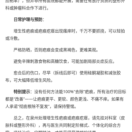
控制率），但并非所有医院都能开展，需要在有放疗资质的整形外
科或肿瘤科合作下进行。
日常护理与预防
：
增生性疤痕或疤痕疙瘩出现瘙痒时，千万不要抓挠，可以轻拍
或冷敷。
严格防晒，否则疤痕会变成黑褐色，更难美观。
避免辛辣刺激食物和高糖饮食，可能加剧局部炎症反应。
愈合后的伤口，尽早（拆线后即可）使用硅酮凝胶和减张胶
布，可大幅降低增生风险。
特别提示
：没有任何方法能100%“去除”疤痕，所有治疗的目标
都是“改善”——让疤痕更平、更软、颜色更浅、不痛不痒。如果有
人承诺“彻底根除不复发”，请保持警惕。
总之，在泉州处理增生性疤痕或疤痕疙瘩，请先挂对科室（皮
肤科或整形外科），再与医生共同制定阶梯式、个体化的综合方