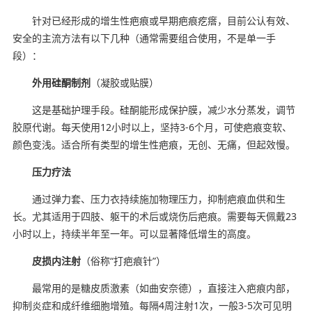
针对已经形成的增生性疤痕或早期疤痕疙瘩，目前公认有效、
安全的主流方法有以下几种（通常需要组合使用，不是单一手
段）：
外用硅酮制剂
（凝胶或贴膜）
这是基础护理手段。硅酮能形成保护膜，减少水分蒸发，调节
胶原代谢。每天使用12小时以上，坚持3-6个月，可使疤痕变软、
颜色变浅。适合所有类型的增生性疤痕，无创、无痛，但起效慢。
压力疗法
通过弹力套、压力衣持续施加物理压力，抑制疤痕血供和生
长。尤其适用于四肢、躯干的术后或烧伤后疤痕。需要每天佩戴23
小时以上，持续半年至一年。可以显著降低增生的高度。
皮损内注射
（俗称“打疤痕针”）
最常用的是糖皮质激素（如曲安奈德），直接注入疤痕内部，
抑制炎症和成纤维细胞增殖。每隔4周注射1次，一般3-5次可见明