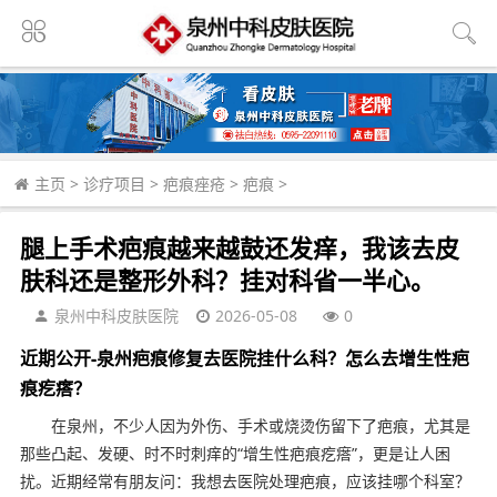
主页
>
诊疗项目
>
疤痕痤疮
>
疤痕
>
腿上手术疤痕越来越鼓还发痒，我该去皮
肤科还是整形外科？挂对科省一半心。
泉州中科皮肤医院
2026-05-08
0
近期公开-泉州疤痕修复去医院挂什么科？怎么去增生性疤
痕疙瘩？
在泉州，不少人因为外伤、手术或烧烫伤留下了疤痕，尤其是
那些凸起、发硬、时不时刺痒的“增生性疤痕疙瘩”，更是让人困
扰。近期经常有朋友问：我想去医院处理疤痕，应该挂哪个科室？