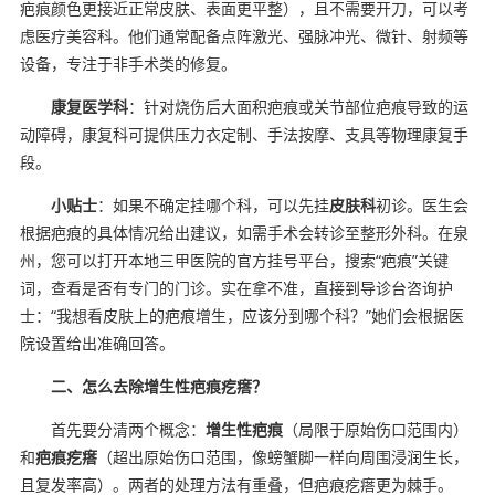
疤痕颜色更接近正常皮肤、表面更平整），且不需要开刀，可以考
虑医疗美容科。他们通常配备点阵激光、强脉冲光、微针、射频等
设备，专注于非手术类的修复。
康复医学科
：针对烧伤后大面积疤痕或关节部位疤痕导致的运
动障碍，康复科可提供压力衣定制、手法按摩、支具等物理康复手
段。
小贴士
：如果不确定挂哪个科，可以先挂
皮肤科
初诊。医生会
根据疤痕的具体情况给出建议，如需手术会转诊至整形外科。在泉
州，您可以打开本地三甲医院的官方挂号平台，搜索“疤痕”关键
词，查看是否有专门的门诊。实在拿不准，直接到导诊台咨询护
士：“我想看皮肤上的疤痕增生，应该分到哪个科？”她们会根据医
院设置给出准确回答。
二、怎么去除增生性疤痕疙瘩？
首先要分清两个概念：
增生性疤痕
（局限于原始伤口范围内）
和
疤痕疙瘩
（超出原始伤口范围，像螃蟹脚一样向周围浸润生长，
且复发率高）。两者的处理方法有重叠，但疤痕疙瘩更为棘手。