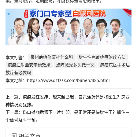
案。坚持治疗、定期随访，才能获得最理想的结果。
本文标签：
泉州疤痕修复挂什么科
增生性疤痕疙瘩治疗方法
疤痕注射曲安奈德效果
点阵激光多久做一次
疤痕疙瘩手术后
放疗有必要吗
本文地址：https://www.qzfzzk.com/bahen/385.html
上一篇：
疤痕发红发痒、越来越凸起，自己涂药还是找医生？这四
种情况别犹豫。
下一篇：
伤口掉痂后留下一片红印，是正常还是快增生了？抓住三
个信号及时干预。
相关文章