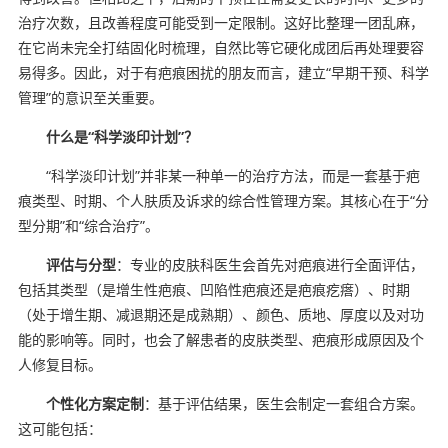
治疗次数，且改善程度可能受到一定限制。这好比整理一团乱麻，
在它尚未完全打结固化时梳理，自然比等它硬化成团后再处理要容
易得多。因此，对于有疤痕困扰的朋友而言，建立“早期干预、科学
管理”的意识至关重要。
什么是“科学淡印计划”？
“科学淡印计划”并非某一种单一的治疗方法，而是一套基于疤
痕类型、时期、个人肤质及诉求的综合性管理方案。其核心在于“分
型分期”和“综合治疗”。
评估与分型
：专业的皮肤科医生会首先对疤痕进行全面评估，
包括其类型（是增生性疤痕、凹陷性疤痕还是疤痕疙瘩）、时期
（处于增生期、减退期还是成熟期）、颜色、质地、厚度以及对功
能的影响等。同时，也会了解患者的皮肤类型、疤痕形成原因及个
人修复目标。
个性化方案定制
：基于评估结果，医生会制定一套组合方案。
这可能包括：