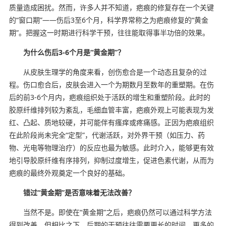
质量造成困扰。然而，许多人并不知道，疤痕的修复存在一个关键
的“窗口期”——伤后3至6个月，科学界常称之为疤痕修复的“黄金
期”。把握这一时期进行科学干预，往往能取得事半功倍的效果。
为什么伤后3-6个月是“黄金期”？
从皮肤生理学的角度来看，创伤愈合是一个动态且复杂的过
程。伤口愈合后，皮肤会进入一个为期数月至数年的重塑期。在伤
后的前3-6个月内，疤痕组织处于活跃的增生和重塑阶段。此时的
胶原纤维排列较为紊乱，毛细血管丰富，疤痕外观上可能表现为发
红、凸起、质地较硬，并可能伴有瘙痒或疼痛感。正因为疤痕组织
在此阶段尚未完全“定型”，代谢活跃，对外界干预（如压力、药
物、光电等物理治疗）的反应也最为敏感。此时介入，能够更有效
地引导胶原纤维有序排列，抑制过度增生，促进色素代谢，从而为
疤痕的最终外观奠定一个良好的基础。
错过“黄金期”是否意味着无法改善？
当然不是。即使在“黄金期”之后，疤痕仍然可以通过科学方法
得到改善。但相比之下，后期的干预往往需要更长的时间、更多的