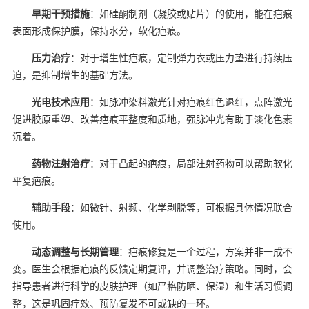
早期干预措施
：如硅酮制剂（凝胶或贴片）的使用，能在疤痕
表面形成保护膜，保持水分，软化疤痕。
压力治疗
：对于增生性疤痕，定制弹力衣或压力垫进行持续压
迫，是抑制增生的基础方法。
光电技术应用
：如脉冲染料激光针对疤痕红色退红，点阵激光
促进胶原重塑、改善疤痕平整度和质地，强脉冲光有助于淡化色素
沉着。
药物注射治疗
：对于凸起的疤痕，局部注射药物可以帮助软化
平复疤痕。
辅助手段
：如微针、射频、化学剥脱等，可根据具体情况联合
使用。
动态调整与长期管理
：疤痕修复是一个过程，方案并非一成不
变。医生会根据疤痕的反馈定期复评，并调整治疗策略。同时，会
指导患者进行科学的皮肤护理（如严格防晒、保湿）和生活习惯调
整，这是巩固疗效、预防复发不可或缺的一环。