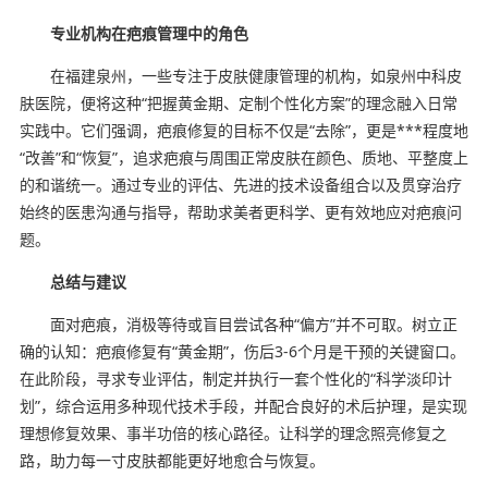
专业机构在疤痕管理中的角色
在福建泉州，一些专注于皮肤健康管理的机构，如泉州中科皮
肤医院，便将这种“把握黄金期、定制个性化方案”的理念融入日常
实践中。它们强调，疤痕修复的目标不仅是“去除”，更是***程度地
“改善”和“恢复”，追求疤痕与周围正常皮肤在颜色、质地、平整度上
的和谐统一。通过专业的评估、先进的技术设备组合以及贯穿治疗
始终的医患沟通与指导，帮助求美者更科学、更有效地应对疤痕问
题。
总结与建议
面对疤痕，消极等待或盲目尝试各种“偏方”并不可取。树立正
确的认知：疤痕修复有“黄金期”，伤后3-6个月是干预的关键窗口。
在此阶段，寻求专业评估，制定并执行一套个性化的“科学淡印计
划”，综合运用多种现代技术手段，并配合良好的术后护理，是实现
理想修复效果、事半功倍的核心路径。让科学的理念照亮修复之
路，助力每一寸皮肤都能更好地愈合与恢复。