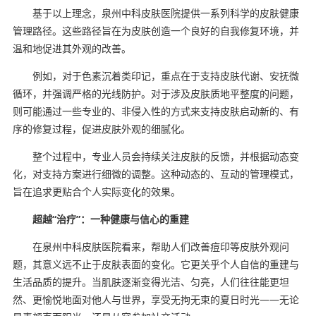
基于以上理念，泉州中科皮肤医院提供一系列科学的皮肤健康
管理路径。这些路径旨在为皮肤创造一个良好的自我修复环境，并
温和地促进其外观的改善。
例如，对于色素沉着类印记，重点在于支持皮肤代谢、安抚微
循环，并强调严格的光线防护。对于涉及皮肤质地平整度的问题，
则可能通过一些专业的、非侵入性的方式来支持皮肤启动新的、有
序的修复过程，促进皮肤外观的细腻化。
整个过程中，专业人员会持续关注皮肤的反馈，并根据动态变
化，对支持方案进行细微的调整。这种动态的、互动的管理模式，
旨在追求更贴合个人实际变化的效果。
超越“治疗”：一种健康与信心的重建
在泉州中科皮肤医院看来，帮助人们改善痘印等皮肤外观问
题，其意义远不止于皮肤表面的变化。它更关乎个人自信的重建与
生活品质的提升。当肌肤逐渐变得光洁、匀亮，人们往往能更坦
然、更愉悦地面对他人与世界，享受无拘无束的夏日时光——无论