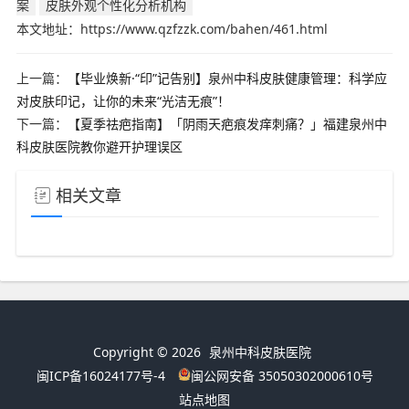
案
皮肤外观个性化分析机构
本文地址：https://www.qzfzzk.com/bahen/461.html
上一篇：
【毕业焕新·“印”记告别】泉州中科皮肤健康管理：科学应
对皮肤印记，让你的未来“光洁无痕”！
下一篇：
【夏季祛疤指南】「阴雨天疤痕发痒刺痛？」福建泉州中
科皮肤医院教你避开护理误区
相关文章
Copyright © 2026
泉州中科皮肤医院
闽ICP备16024177号-4
闽公网安备 35050302000610号
站点地图