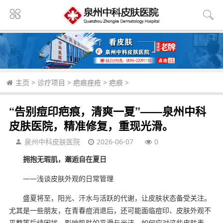
主页
>
诊疗项目
>
疤痕痤疮
>
疤痕
>
“告别痘印疤痕，清爽一夏”——泉州中科
皮肤医院，精准修复，重现光滑。
泉州中科皮肤医院
2026-06-07
0
拥抱无瑕肌，邂逅自在夏日
——浅谈皮肤外观的日常管理
盛夏将至，阳光、汗水与活跃的代谢，让皮肤状态备受关注。
尤其是一些朋友，在青春痘消退后，还可能面临痘印、皮肤外观不
平整等后续困扰，影响肌肤的平滑与光洁。如何应对这些皮肤表