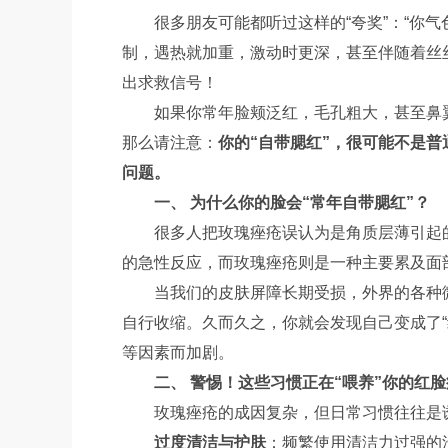
很多朋友可能都听过这样的“夸奖”：“你气
制，遇热就加重，激动时更深，甚至伴随着丝
出求救信号！
如果你常年脸颊泛红，毛孔粗大，甚至鼻
那么请注意：
你的“自带腮红”，很可能不是普
问题。
一、 为什么你的脸会“常年自带腮红”？
很多人把玫瑰痤疮误认为是角质层薄引起
的急性反应，而玫瑰痤疮则是一种主要累及面
当我们的皮肤屏障长期受损，外界的各种
自行收缩。久而久之，你就会发现自己变成了
等因素而加剧。
二、 警惕！这些习惯正在“喂养”你的红脸
玫瑰痤疮的成因复杂，但日常习惯往往是诱
过度清洁与护肤
：频繁使用清洁力过强的