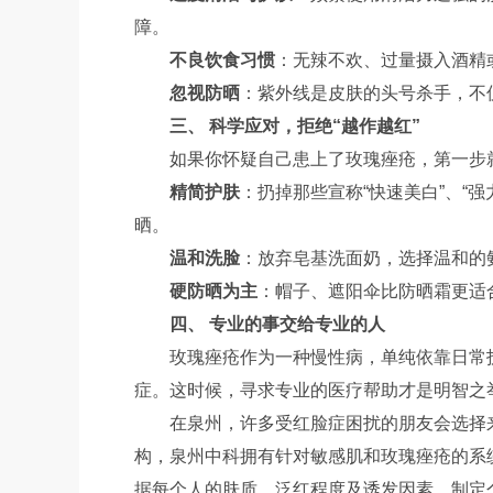
障。
不良饮食习惯
：无辣不欢、过量摄入酒精
忽视防晒
：紫外线是皮肤的头号杀手，不
三、 科学应对，拒绝“越作越红”
如果你怀疑自己患上了玫瑰痤疮，第一步
精简护肤
：扔掉那些宣称“快速美白”、“
晒。
温和洗脸
：放弃皂基洗面奶，选择温和的氨
硬防晒为主
：帽子、遮阳伞比防晒霜更适
四、 专业的事交给专业的人
玫瑰痤疮作为一种慢性病，单纯依靠日常
症。这时候，寻求专业的医疗帮助才是明智之
在泉州，许多受红脸症困扰的朋友会选择
构，泉州中科拥有针对敏感肌和玫瑰痤疮的系
据每个人的肤质、泛红程度及诱发因素，制定