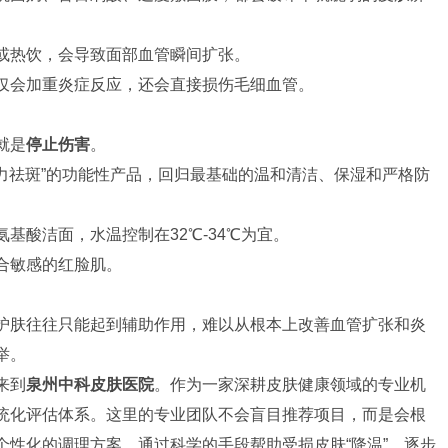
或热饮，会导致面部血管瞬间扩张。
仅会加重炎症反应，还会直接损伤毛细血管。
就是
停止伤害
。
强力祛斑”的功能性产品，回归最基础的温和清洁、保湿和严格防
基酸洁面，水温控制在32℃-34℃为宜。
合敏感的红脸肌。
护肤往往只能起到辅助作用，难以从根本上改善血管扩张和炎
举。
来到
泉州中科皮肤医院
。作为一家深耕皮肤健康领域的专业机
统化评估体系。这里的专业团队不会盲目推荐项目，而是会根
个性化的调理方案。通过科学的手段帮助受损皮肤“降温”，逐步