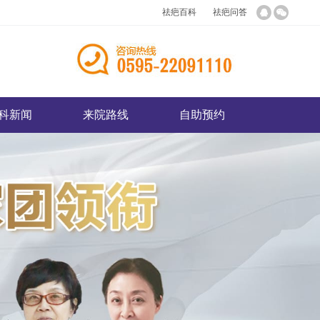
祛疤百科
祛疤问答
科新闻
来院路线
自助预约