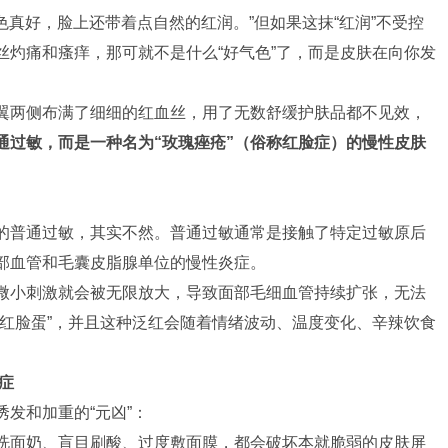
色真好，脸上还带着点自然的红润。”但如果这抹“红润”不受控
丝灼痛和瘙痒，那可就不是什么“好气色”了，而是皮肤在向你发
翼两侧布满了细细的红血丝，用了无数舒缓护肤品都不见效，
通过敏，而是一种名为“玫瑰痤疮”（俗称红脸症）的慢性皮肤
的普通过敏，其实不然。普通过敏通常是接触了特定过敏原后
部血管和毛囊皮脂腺单位的慢性炎症。
微小刺激就会被无限放大，导致面部毛细血管持续扩张，无法
“红脸蛋”，并且这种泛红会随着情绪波动、温度变化、辛辣饮食
症
发和加重的“元凶”：
洗面奶、盲目刷酸、过度敷面膜，都会破坏本就脆弱的皮肤屏