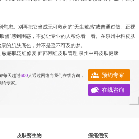
。
到焦虑。别再把它当成无可救药的“天生敏感”或普通过敏。正视
红脸蛋”感到困惑，不妨让专业的人帮你看一看。在泉州中科皮肤
健康的肌肤底色，并不是遥不可及的梦。
理
敏感肌泛红修复
面部潮红皮肤管理
泉州中科皮肤健康
预约专家
!每天超过
600
人通过网络向我们
在线咨询
，
预约专家
。
在线咨询
皮肤赘生物
痤疮疤痕