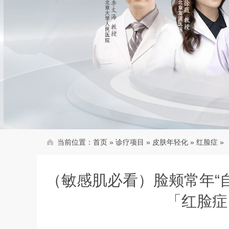
当前位置：
首页
»
诊疗项目
»
皮肤年轻化
»
红脸症
»
（敏感肌必看）脸颊常年“
「红脸症