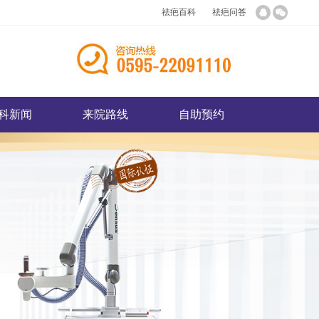
祛疤百科
祛疤问答
科新闻
来院路线
自助预约