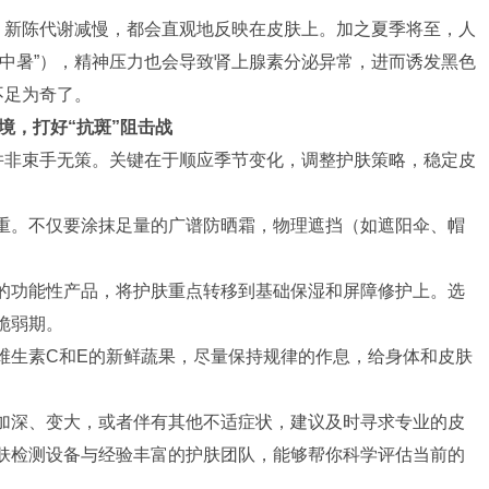
调、新陈代谢减慢，都会直观地反映在皮肤上。加之夏季将至，人
绪中暑”），精神压力也会导致肾上腺素分泌异常，进而诱发黑色
不足为奇了。
境，打好“抗斑”阻击战
们并非束手无策。关键在于顺应季节变化，调整护肤策略，稳定皮
重。不仅要涂抹足量的广谱防晒霜，物理遮挡（如遮阳伞、帽
的功能性产品，将护肤重点转移到基础保湿和屏障修护上。选
脆弱期。
维生素C和E的新鲜蔬果，尽量保持规律的作息，给身体和皮肤
加深、变大，或者伴有其他不适症状，建议及时寻求专业的皮
肤检测设备与经验丰富的护肤团队，能够帮你科学评估当前的
。