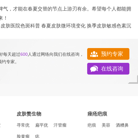
脾气，才能在春夏交替的节点上游刃有余。希望每个人都能拥
来！
科皮肤医院色斑科普
春夏皮肤微环境变化
换季皮肤敏感色素沉
预约专家
!每天超过
600
人通过网络向我们
在线咨询
，
预约专家
。
在线咨询
皮肤赘生物
痤疮疤痕
皱
寻常疣
扁平疣
汗管瘤
疤痕
美容
酒糟鼻
脸黄瘤
痣