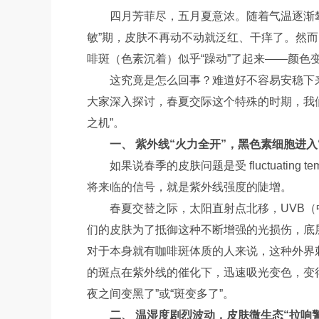
四月芳菲尽，五月夏意浓。随着气温逐渐
敏”期，皮肤不再动不动就泛红、干痒了。然
啡斑（色素沉着）似乎“躁动”了起来——颜色
这究竟是怎么回事？难道好不容易安稳下
大家深入探讨，春夏交际这个特殊的时期，我
之机”。
一、 紫外线“火力全开”，黑色素细胞进入
如果说春季的皮肤问题是受 fluctuating
将来临的信号，就是紫外线强度的陡增。
春夏交替之际，太阳直射点北移，UVB（
们的皮肤为了抵御这种不断增强的光损伤，底
对于本身就有咖啡斑体质的人来说，这种外界
的斑点在紫外线的催化下，迅速吸光变色，变
夜之间变黑了”或“斑变多了”。
二、 温湿度剧烈波动，皮肤微生态“拉响