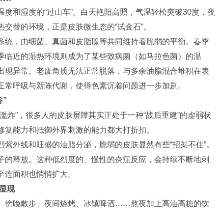
度和湿度的“过山车”。白天艳阳高照，气温轻松突破30度，夜
交替的环境，正是皮肤微生态的“试金石”。
系统，由细菌、真菌和皮脂腺等共同维持着脆弱的平衡。春季
季临近的湿热环境则成为了某些致病菌（如马拉色菌）的温
出现异常。老废角质无法正常脱落，与多余油脂混合堆积在表
正常呼吸与新陈代谢，使得色素沉着问题进一步加剧。
”
滥炸”，很多人的皮肤屏障其实正处于一种“战后重建”的虚弱状
修复能力和抵御外界刺激的能力都大打折扣。
烈紫外线和旺盛的油脂分泌，脆弱的皮肤显然有些“招架不住”。
子的释放。这种低烈度的、慢性的炎症反应，会持续不断地刺
至连面积也悄悄扩大。
响显现
。傍晚散步、夜间烧烤、冰镇啤酒……熬夜加上高油高糖的饮