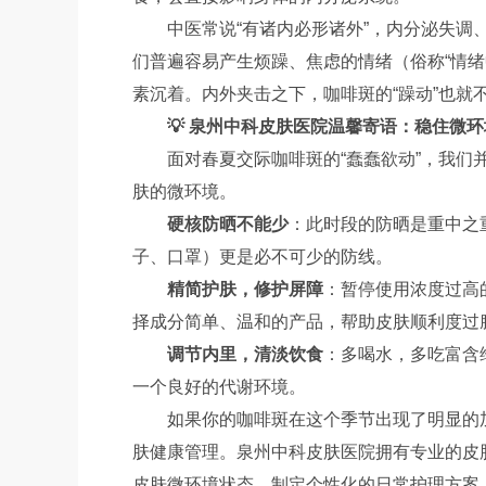
中医常说“有诸内必形诸外”，内分泌失
们普遍容易产生烦躁、焦虑的情绪（俗称“情
素沉着。内外夹击之下，咖啡斑的“躁动”也就
💡 泉州中科皮肤医院温馨寄语：稳住微环
面对春夏交际咖啡斑的“蠢蠢欲动”，我
肤的微环境。
硬核防晒不能少
：此时段的防晒是重中之
子、口罩）更是必不可少的防线。
精简护肤，修护屏障
：暂停使用浓度过高
择成分简单、温和的产品，帮助皮肤顺利度过
调节内里，清淡饮食
：多喝水，多吃富含
一个良好的代谢环境。
如果你的咖啡斑在这个季节出现了明显的
肤健康管理。泉州中科皮肤医院拥有专业的皮
皮肤微环境状态，制定个性化的日常护理方案