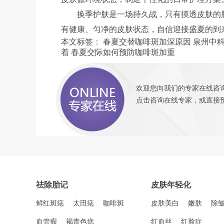
换季护肤是一场持久战，只有摸透皮肤的
有健康、匀净的皮肤状态，自信迎接盛夏的到
本文标签：
春夏交替咖啡斑加深原因
泉州中
着
春夏交际如何预防咖啡斑加重
欢迎您向我们的专家在线咨询
点击咨询
在线专家，或直接
祛除胎记
皮肤年轻化
鲜红斑痣
太田痣
咖啡斑
皮肤美白
嫩肤
除
血管瘤
褐青色痣
红血丝
红脸症