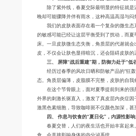
除了紫外线，春夏交际最明显的特征就是温
晚却可能骤降并伴有雨水，这种高温高湿与闷热
我们的皮肤表面存在着一个复杂的微生态
的敏感可能已经让这层平衡受到了扰动，而夏
床。一旦皮肤微生态失衡，角质层的代谢就会
皮，不仅会让肤色显得暗沉，还会阻碍皮肤的
三、 屏障“战后重建”期，防御力处于“低谷
经历过春季的风吹日晒和防敏产品的“狂轰
态。角质层偏薄，皮脂膜不完整，皮肤的自我
在这个节骨眼上，面对夏季提前到来的强
外界的刺激长驱直入，激发了真皮层内炎症因
激黑色素细胞，导致咖啡斑不仅颜色加深，甚
四、 作息与饮食的“夏日化”，内源性影
春夏交替，人们的夜生活也开始丰富起来
食，会直接影响身体的内分泌系统。