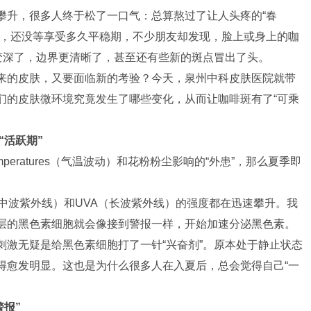
攀升，很多人终于松了一口气：总算熬过了让人头疼的“春
而，还没等享受多久平稳期，不少朋友却发现，脸上或身上的咖
变深了，边界更清晰了，甚至还有些新的斑点冒出了头。
来的皮肤，又要面临新的考验？今天，泉州中科皮肤医院就带
们的皮肤微环境究竟发生了哪些变化，从而让咖啡斑有了“可乘
“活跃期”
 temperatures（气温波动）和花粉粉尘影响的“外患”，那么夏季即
中波紫外线）和UVA（长波紫外线）的强度都在迅速攀升。我
层的黑色素细胞就会像接到警报一样，开始加速分泌黑色素。
刺激无疑是给黑色素细胞打了一针“兴奋剂”。原本处于静止状态
得愈发明显。这也是为什么很多人在入夏后，总会觉得自己“一
警报”