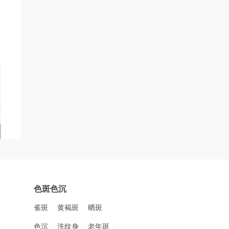
色斑色沉
雀斑
黄褐斑
晒斑
色沉
洗纹身
老年斑