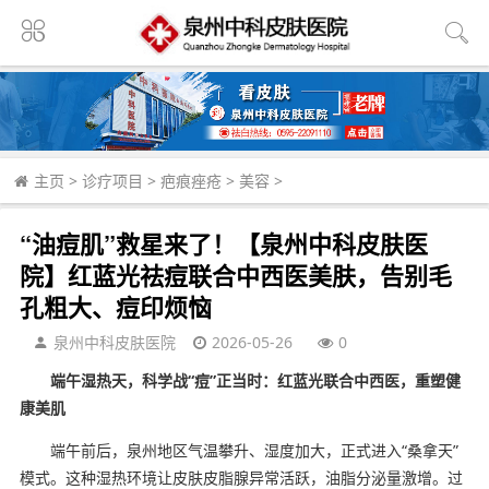
主页
>
诊疗项目
>
疤痕痤疮
>
美容
>
“油痘肌”救星来了！【泉州中科皮肤医
院】红蓝光祛痘联合中西医美肤，告别毛
孔粗大、痘印烦恼
泉州中科皮肤医院
2026-05-26
0
端午湿热天，科学战“痘”正当时：红蓝光联合中西医，重塑健
康美肌
端午前后，泉州地区气温攀升、湿度加大，正式进入“桑拿天”
模式。这种湿热环境让皮肤皮脂腺异常活跃，油脂分泌量激增。过