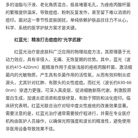
多的油脂与汗液、老化角质混合，极易堵塞毛孔，为痤疮丙酸杆菌
的繁殖提供温床，导致痘痘、粉刺反复发作，甚至留下难以消退的
痘印。面对这一季节性皮肤困扰，单纯依赖护肤品往往力不从心，
科学、系统的医学护肤方案才是关键。
红蓝光：精准打击痘痘的“光学武器”
红蓝光治疗是皮肤科广泛应用的物理祛痘方法，其原理基于光
动力效应，具有非侵入、无痛、无恢复期的优势。其中，蓝光（波
长约415-420nm）能精准作用于皮肤浅层的痤疮丙酸杆菌，激活细
菌内的光敏物质，产生具有杀菌作用的活性氧，从而有效抑制炎症
源头，尤其针对红肿、有脓头的炎性痘痘。而红光（波长约630-66
0nm）穿透力更强，可深入真皮层，促进细胞新陈代谢，刺激胶原
蛋白生成，加速炎症消退和皮肤修复，有助于预防和淡化痘印。临
床研究表明，红蓝光联合治疗对轻中度炎性痤疮的改善效果显著。
需要注意的是，红蓝光治疗通常需要按疗程进行，并需在专业医疗
机构由医护人员操作，以确保光照强度和波长的精准性，避免使用
非医用设备导致效果不佳。