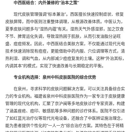
中西医结合：内外兼修的“治本之策”
现代皮肤管理强调“标本兼治”。西医擅长快速控制症状、修复
皮肤屏障，而中医则注重整体调理，从根源改善体质。中医认为，
夏季皮肤问题多与“湿热内蕴”有关。湿热天气外感湿邪，加之饮食
不节、脾胃运化失调，导致湿热困于肌肤，从而引发油脂分泌旺
盛、痘痘频发。因此，中西医结合美肤方案，不仅能通过现代光电
技术快速消除现有痘痘，更能借助中药内服、穴位调理等方式，清
热利湿、调和气血，从内部减少痘痘复发的土壤。这种“外治其标，
内调其本”的模式，实现了快速改善与长期稳定的平衡。
专业机构选择：泉州中科皮肤医院的综合优势
在泉州，寻求科学的皮肤问题解决方案，可以关注具备综合实
力的专业机构。福建省泉州中科皮肤医院作为一家专注于皮肤健康
管理的现代化机构，汇聚了京沪闽等多地皮肤诊疗专家资源，构建
了涵盖痤疮、痘印、敏感肌等多种问题的诊疗体系。医院不仅引进
了如红蓝光治疗仪等现代光电设备，还融合了中医辨证施治理念，
能为患者提供个性化的“一人一方”综合治疗方案。其特色在于将精