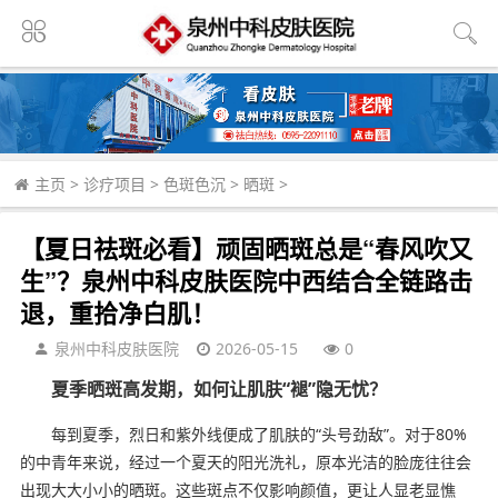
主页
>
诊疗项目
>
色斑色沉
>
晒斑
>
【夏日祛斑必看】顽固晒斑总是“春风吹又
生”？泉州中科皮肤医院中西结合全链路击
退，重拾净白肌！
泉州中科皮肤医院
2026-05-15
0
夏季晒斑高发期，如何让肌肤“褪”隐无忧？
每到夏季，烈日和紫外线便成了肌肤的“头号劲敌”。对于80%
的中青年来说，经过一个夏天的阳光洗礼，原本光洁的脸庞往往会
出现大大小小的晒斑。这些斑点不仅影响颜值，更让人显老显憔