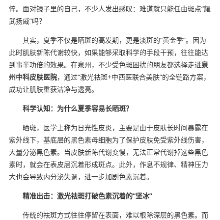
悴。面对镜子里的自己，不少人发出感叹：难道就只能任由斑点“耀
武扬威”吗？
其实，夏季不仅是晒斑的高发期，更是淡斑的“黄金季”。因为
此时肌肤新陈代谢较快，如果能够采取科学的手段干预，往往能达
到事半功倍的效果。在泉州，不少受色斑困扰的朋友都选择走进
泉
州中科皮肤医院
，通过“激光祛斑+中西医联合美肤”的全链路方案，
成功让肌肤重获洁净与透亮。
科学认知：为什么夏季容易长晒斑？
晒斑，医学上称为日光性皮炎，主要是由于皮肤长时间暴露在
紫外线下，基底层的黑色素母细胞为了保护皮肤免受紫外线伤害，
大量分泌黑色素。当皮肤新陈代谢变慢，无法正常代谢掉这些黑色
素时，就会在表皮层沉着形成斑点。此外，作息不规律、精神压力
大也会导致内分泌失调，进一步加剧色素沉着。
精准出击：激光祛斑打破色素沉着的“坚冰”
传统的祛斑方式往往停留在表面，难以根除深层的黑色素。而