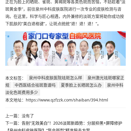
正在为脸上的晒斑、雀斑、黄褐斑等各类色斑而苦恼，不妨趁着“淡
斑黄金季”，前往泉州中科皮肤医院进行一次专业的皮肤检测与咨
询。在这里，科学与匠心相遇，内外兼修的淡斑方案将助你成功按
下肌肤的“美白退格键”，让斑点统统“退！退！退！”。
本文标签：
泉州中科皮肤医院祛斑怎么样
泉州激光祛斑哪家正
规
中西医结合祛斑靠谱吗
夏季脸上长晒斑怎么办
泉州中科
淡化色斑费用多少
本文地址：https://www.qzfzzk.com/shaiban/394.html
上一篇：没有了
下一篇：
告别“无效美白”！2026淡斑新趋势：分层抑黑+屏障修护
【泉州中科皮肤医院】“复合斑型”精准狙击方案