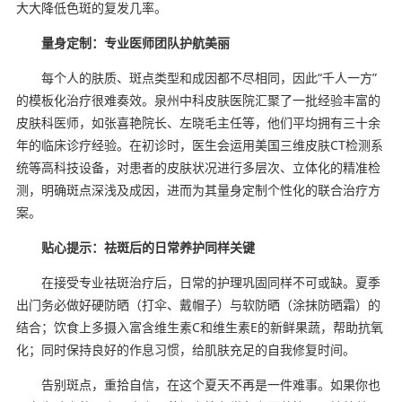
大大降低色斑的复发几率。
量身定制：专业医师团队护航美丽
每个人的肤质、斑点类型和成因都不尽相同，因此“千人一方”
的模板化治疗很难奏效。泉州中科皮肤医院汇聚了一批经验丰富的
皮肤科医师，如张喜艳院长、左晓毛主任等，他们平均拥有三十余
年的临床诊疗经验。在初诊时，医生会运用美国三维皮肤CT检测系
统等高科技设备，对患者的皮肤状况进行多层次、立体化的精准检
测，明确斑点深浅及成因，进而为其量身定制个性化的联合治疗方
案。
贴心提示：祛斑后的日常养护同样关键
在接受专业祛斑治疗后，日常的护理巩固同样不可或缺。夏季
出门务必做好硬防晒（打伞、戴帽子）与软防晒（涂抹防晒霜）的
结合；饮食上多摄入富含维生素C和维生素E的新鲜果蔬，帮助抗氧
化；同时保持良好的作息习惯，给肌肤充足的自我修复时间。
告别斑点，重拾自信，在这个夏天不再是一件难事。如果你也