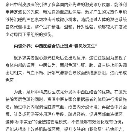
泉州中科皮肤医院引进了多套国内外先进的激光诊疗仪器，能够利
用特定波长的光束，精准穿透至皮肤深层。激光产生的光热作用能
够将沉睡的黑色素颗粒击碎成微小粉末，随后通过人体的淋巴系统
自然代谢排出。整个过程精准、温和，针对性强，能够较大程度减
少对周围正常组织的损伤。
内调外养：中西医结合防止斑点“春风吹又生”
很多求美者担心激光祛斑后会出现反弹，这往往是因为忽视了
身体内部的调理。中医认为，面部色斑与肝、脾、肾三脏功能失调
密切相关，气血不畅、肝郁气滞都会导致面部络脉瘀阻，进而形成
色斑。
为此，泉州中科皮肤医院充分发挥中西医结合的优势。在激光
祛除表层色斑的同时，资深中医专家会根据患者的体质进行辨证施
治，通过中药内服调理脏腑气血，改善内分泌环境；再配合中药面
膜、针灸或药浴等外用理疗手段，疏通经络，促进面部血液循环。
这种“标本兼治”的全链路管理模式，不仅能够有效淡化现有色斑，
还能从根本上改善肌肤微环境，提升皮肤的自我修复与抗病能力，