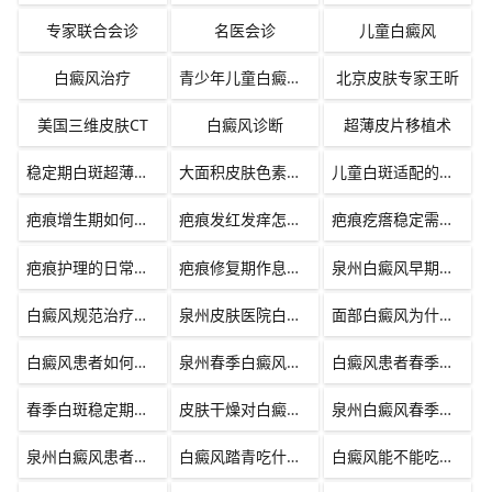
专家联合会诊
名医会诊
儿童白癜风
白癜风治疗
青少年儿童白癜风治疗新策略
北京皮肤专家王昕
美国三维皮肤CT
白癜风诊断
超薄皮片移植术
稳定期白斑超薄皮片移植方案
大面积皮肤色素问题超薄皮片修复
儿童白斑适配的超薄皮片移植术
疤痕增生期如何护理
疤痕发红发痒怎么缓解
疤痕疙瘩稳定需要多久
疤痕护理的日常注意事项
疤痕修复期作息调整
泉州白癜风早期治疗黄金期
白癜风规范治疗需要多久能复色
泉州皮肤医院白癜风日常护理指南
面部白癜风为什么恢复效果好
白癜风患者如何避免病情加重
泉州春季白癜风为什么容易扩散
白癜风患者春季如何做好防晒护理
春季白斑稳定期治疗注意事项
皮肤干燥对白癜风的影响与应对
泉州白癜风春季同形反应预防
泉州白癜风患者春季饮食禁忌
白癜风踏青吃什么水果好
白癜风能不能吃辛辣食物