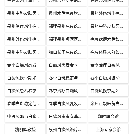
福建泉州儿童疤痕疙瘩修复医院推荐
泉州治疗增生疤痕的专业医院
福建泉州疤痕疙瘩修复可靠机构
泉州中科皮肤医院疤痕专科专家团队
泉州术后疤痕增生修复哪里好
泉州外伤增生疤痕综合修复方案
泉州治疗增生疤痕的专科医院
福建泉州疤痕疙瘩去除靠谱机构
泉州中科皮肤医院疤痕门诊专家团队
泉州外伤增生疤痕激光无创修复
福建泉州哪家医院治疗疤痕疙瘩比较专业
疤痕疙瘩术后如何有效预防再次增生
泉州中科皮肤医院疤痕修复技术怎么样
胸口长了疤痕疙瘩又痛又痒怎么处理
疤痕体质人群如何科学预防疤痕疙瘩形成
春季白癜风高发原因与应对
白癜风患者春季防晒注意事项
春季治疗白癜风的优势
白癜风换季期如何防止扩散
春季白斑稳定与科学护理方法
春季白癜风波动原因与应对
白癜风患者春季皮肤护理方法
春季治疗白癜风有哪些优势
白癜风换季期如何避免扩散
春季白斑稳定与科学防晒要点
春季白癜风复发原因及应对方法
泉州正规医院白癜风春季调理建议
中医风邪与白癜风气血失和的关系
白癜风患者春季防晒与免疫调节
魏明辉会诊
魏明辉教授
泉州白癜风治疗专家会诊
上海专家会诊