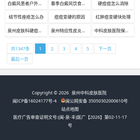
白癜风患者户外烧烤注意事项
春季白癜风饮食护理指南
硬痘痘怎么消除
结节性痤疮怎么办
痘痘变硬的原因
红肿痘变硬块处理
泉州皮肤科硬痘咨询
泉州特应性皮炎科学护理
中科皮肤医院保湿剂选择
共1347条
1
2
3
4
5
下一页
最后一页
Copyright © 2026
泉州中科皮肤医院
闽ICP备16024177号-4
闽公网安备 35050302000610号
站点地图
医疗广告审查证明文号:
(闽-泉-丰)医广【2026】第02-11-17
号