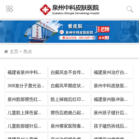
主页
>
热点
福建省泉州中科皮肤医院
白癜风会不会传染给别人
福建泉州治疗白癜风哪家医院专业
308准分子激光治疗白斑效果
白癜风早期症状及治疗方法
泉州中科皮肤医院怎么样
泉州脸部擦伤红色疤痕怎么去除
脸上掉痂后红印一直不退原因
福建泉州脉冲染料激光褪红价格
儿童脸上摔伤留红印用什么药膏好
擦伤后疤痕凸起发痒怎么治疗
泉州孩子缝针后疤痕凸起怎么治疗
儿童脸部缝针后用什么祛疤膏效果好
泉州哪家医院看小孩疤痕增生比较好
孩子磕伤拆线后多久可以做激光去疤