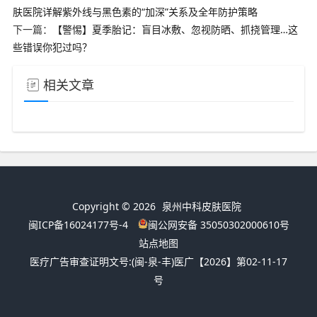
肤医院详解紫外线与黑色素的“加深”关系及全年防护策略
下一篇：
【警惕】夏季胎记：盲目冰敷、忽视防晒、抓挠管理…这
些错误你犯过吗？
相关文章
Copyright © 2026
泉州中科皮肤医院
闽ICP备16024177号-4
闽公网安备 35050302000610号
站点地图
医疗广告审查证明文号:
(闽-泉-丰)医广【2026】第02-11-17
号