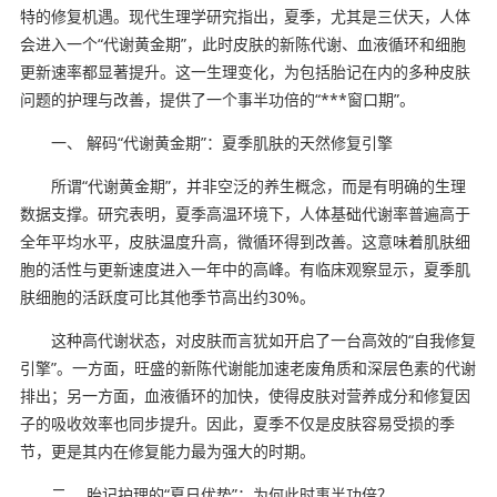
特的修复机遇。现代生理学研究指出，夏季，尤其是三伏天，人体
会进入一个“代谢黄金期”，此时皮肤的新陈代谢、血液循环和细胞
更新速率都显著提升。这一生理变化，为包括胎记在内的多种皮肤
问题的护理与改善，提供了一个事半功倍的“***窗口期”。
一、 解码“代谢黄金期”：夏季肌肤的天然修复引擎
所谓“代谢黄金期”，并非空泛的养生概念，而是有明确的生理
数据支撑。研究表明，夏季高温环境下，人体基础代谢率普遍高于
全年平均水平，皮肤温度升高，微循环得到改善。这意味着肌肤细
胞的活性与更新速度进入一年中的高峰。有临床观察显示，夏季肌
肤细胞的活跃度可比其他季节高出约30%。
这种高代谢状态，对皮肤而言犹如开启了一台高效的“自我修复
引擎”。一方面，旺盛的新陈代谢能加速老废角质和深层色素的代谢
排出；另一方面，血液循环的加快，使得皮肤对营养成分和修复因
子的吸收效率也同步提升。因此，夏季不仅是皮肤容易受损的季
节，更是其内在修复能力最为强大的时期。
二、 胎记护理的“夏日优势”：为何此时事半功倍？