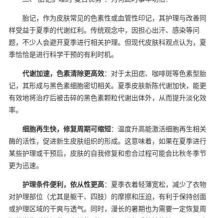
胎记，作为皮肤常见的色素性或血管性印记，其护理与改善同
样受益于夏季的代谢红利。传统观念中，因担心出汗、感染等问
题，不少人会避开夏季进行相关护理。但现代皮肤科观点认为，夏
季恰恰是进行科学干预的有利时机。
代谢加速，色素清除更高效
：对于太田痣、咖啡斑等色素型胎
记，其形成与黑色素细胞密切相关。夏季皮肤新陈代谢加快，能更
有效地将治疗后被击碎的黑色素颗粒代谢出体外，从而提升淡化效
率。
细胞再生快，修复周期可缩短
：温度升高能激活细胞再生相关
酶的活性，促进新生皮肤组织的形成。这意味着，如果在夏季进行
某些护理或干预后，皮肤的自我修复和愈合过程可能会比秋冬季节
更为迅速。
护理条件便利，依从性更高
：夏季衣着轻薄宽松，减少了衣物
对护理部位（尤其是躯干、四肢）的摩擦和压迫，有利于保持创面
或护理区域的干爽与透气。同时，漫长的暑期也为需要一定恢复周