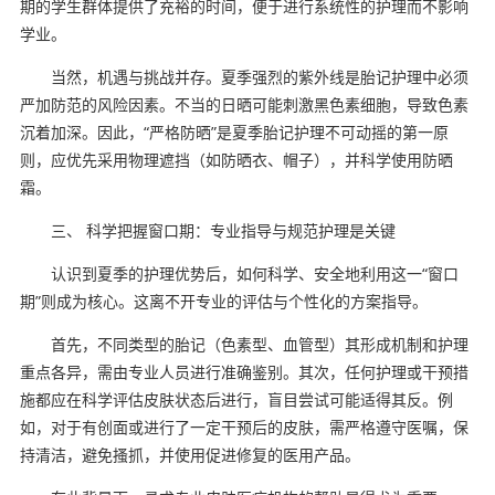
期的学生群体提供了充裕的时间，便于进行系统性的护理而不影响
学业。
当然，机遇与挑战并存。夏季强烈的紫外线是胎记护理中必须
严加防范的风险因素。不当的日晒可能刺激黑色素细胞，导致色素
沉着加深。因此，“严格防晒”是夏季胎记护理不可动摇的第一原
则，应优先采用物理遮挡（如防晒衣、帽子），并科学使用防晒
霜。
三、 科学把握窗口期：专业指导与规范护理是关键
认识到夏季的护理优势后，如何科学、安全地利用这一“窗口
期”则成为核心。这离不开专业的评估与个性化的方案指导。
首先，不同类型的胎记（色素型、血管型）其形成机制和护理
重点各异，需由专业人员进行准确鉴别。其次，任何护理或干预措
施都应在科学评估皮肤状态后进行，盲目尝试可能适得其反。例
如，对于有创面或进行了一定干预后的皮肤，需严格遵守医嘱，保
持清洁，避免搔抓，并使用促进修复的医用产品。