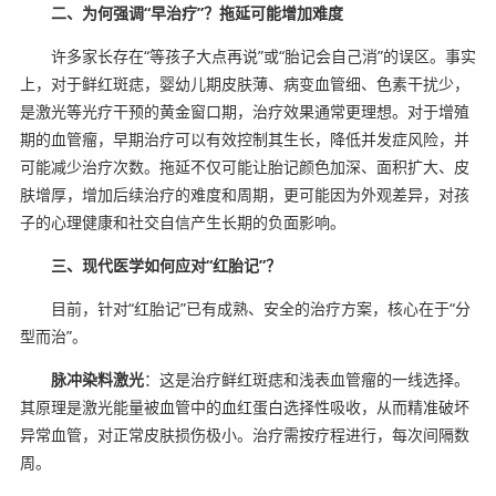
二、为何强调“早治疗”？拖延可能增加难度
许多家长存在“等孩子大点再说”或“胎记会自己消”的误区。事实
上，对于鲜红斑痣，婴幼儿期皮肤薄、病变血管细、色素干扰少，
是激光等光疗干预的黄金窗口期，治疗效果通常更理想。对于增殖
期的血管瘤，早期治疗可以有效控制其生长，降低并发症风险，并
可能减少治疗次数。拖延不仅可能让胎记颜色加深、面积扩大、皮
肤增厚，增加后续治疗的难度和周期，更可能因为外观差异，对孩
子的心理健康和社交自信产生长期的负面影响。
三、现代医学如何应对“红胎记”？
目前，针对“红胎记”已有成熟、安全的治疗方案，核心在于“分
型而治”。
脉冲染料激光
：这是治疗鲜红斑痣和浅表血管瘤的一线选择。
其原理是激光能量被血管中的血红蛋白选择性吸收，从而精准破坏
异常血管，对正常皮肤损伤极小。治疗需按疗程进行，每次间隔数
周。