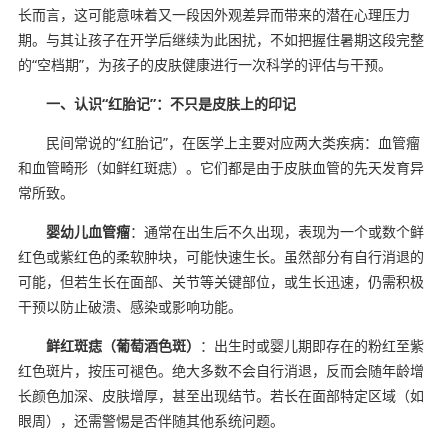
长而言，这可能意味着又一段因外观差异而带来的潜在心理压力
期。与其让孩子在开学后继续为此困扰，不如把握住暑期这段完整
的“空档期”，为孩子的皮肤健康进行一次科学的评估与干预。
一、认识“红胎记”：不只是皮肤上的印记
民间常说的“红胎记”，在医学上主要对应两大类疾病：血管瘤
和血管畸形（如鲜红斑痣）。它们都是由于皮肤血管的先天发育异
常所致。
婴幼儿血管瘤
：通常在出生后不久出现，表现为一个或数个鲜
红色或紫红色的柔软肿块，可能快速生长。虽然部分有自行消退的
可能，但若生长在面部、关节等关键部位，或生长迅速，仍需积极
干预以防止破溃、感染或影响功能。
鲜红斑痣（葡萄酒色斑）
：出生时或婴儿期即存在的粉红至紫
红色斑片，按压可褪色。绝大多数不会自行消退，反而会随年龄增
长颜色加深、皮肤增厚，甚至出现结节。若长在面部特定区域（如
眼周），还需警惕是否伴随其他系统问题。