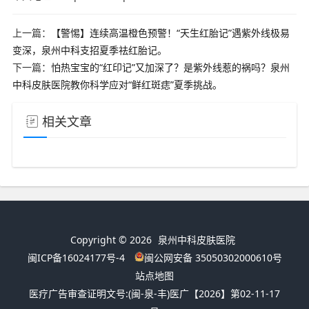
上一篇：
【警惕】连续高温橙色预警！“天生红胎记”遇紫外线极易
变深，泉州中科支招夏季祛红胎记。
下一篇：
怕热宝宝的“红印记”又加深了？是紫外线惹的祸吗？泉州
中科皮肤医院教你科学应对“鲜红斑痣”夏季挑战。
相关文章
Copyright © 2026
泉州中科皮肤医院
闽ICP备16024177号-4
闽公网安备 35050302000610号
站点地图
医疗广告审查证明文号:
(闽-泉-丰)医广【2026】第02-11-17