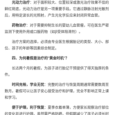
光动力治疗
：对于面积较大、位置较深或激光治疗效果不佳的
鲜红斑痣，光动力治疗是另一项重要手段。它通过静脉注射光敏剂
后，用特定波长的光照射，产生光化学反应来封闭异常血管。
药物治疗
：对于需要抑制生长的婴幼儿血管瘤，可在医生严密
监测下使用外用或口服药物（如β受体阻滞剂）。
治疗方案的选择，必须由专业医生根据胎记的类型、大小、部
位、孩子的年龄等因素综合制定。
四、为何暑假是治疗的“黄金时机”？
长达两个月的暑假，为孩子进行胎记干预提供了得天独厚的条
件。
时间充裕，学业无忧
：完整的治疗与恢复周期通常需要数周至
数月，暑假可以让孩子安心接受治疗和护理，完全不影响正常上课
和学习。
便于护理，利于恢复
：夏季衣着单薄，方便家长观察治疗部位
的变化并进行护理。虽然需严格防晒，但假期减少了孩子必须长时