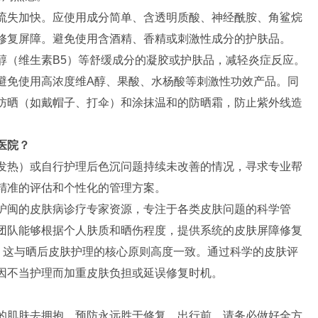
流失加快。应使用成分简单、含透明质酸、神经酰胺、角鲨烷
修复屏障。避免使用含酒精、香精或刺激性成分的护肤品。
醇（维生素B5）等舒缓成分的凝胶或护肤品，减轻炎症反应。
避免使用高浓度维A醇、果酸、水杨酸等刺激性功效产品。同
防晒（如戴帽子、打伞）和涂抹温和的防晒霜，防止紫外线造
医院？
发热）或自行护理后色沉问题持续未改善的情况，寻求专业帮
精准的评估和个性化的管理方案。
沪闽的皮肤病诊疗专家资源，专注于各类皮肤问题的科学管
团队能够根据个人肤质和晒伤程度，提供系统的皮肤屏障修复
念，这与晒后皮肤护理的核心原则高度一致。通过科学的皮肤评
因不当护理而加重皮肤负担或延误修复时机。
的肌肤去拥抱。预防永远胜于修复。出行前，请务必做好全方