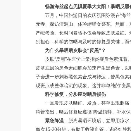
畅游海丝起点无惧夏季大太阳！暴晒反黑
五月，中国旅游日的欢庆氛围弥漫在“海
元寺、探访清源山、体验蟳埔女簪花。然而，
严峻考验。长时间暴晒不仅会导致皮肤发红、
别担心，科学的防晒与及时的修复是关键，而
为什么暴晒后皮肤会“反黑”？
皮肤“反黑”在医学上常指炎症后色素沉
皮基底层的黑色素细胞会加速产生黑色素，以
子会进一步刺激黑色素合成与转运，使黑色素
现斑点或整体暗沉的现象。这并非单纯的“变黑
科学修复，分步应对晒后损伤
一旦发现皮肤晒红、发热，甚至出现刺痛
科普指出，晒后修复应遵循“降温镇静、补水保
紧急降温
：脱离暴晒环境后，立即用凉水
每次15-20分钟，有助于收缩血管，减轻红肿