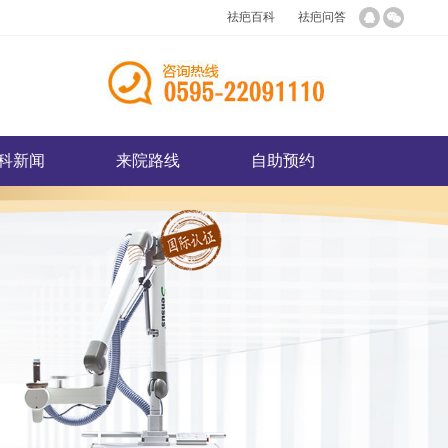
祛疤百科
祛疤问答
科新闻
来院路线
自助预约