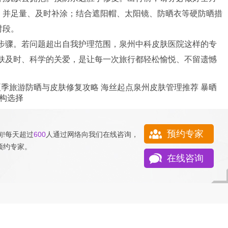
晒霜，并足量、及时补涂；结合遮阳帽、太阳镜、防晒衣等硬防晒措
时段。
步骤。若问题超出自我护理范围，泉州中科皮肤医院这样的专
肤及时、科学的关爱，是让每一次旅行都轻松愉悦、不留遗憾
夏季旅游防晒与皮肤修复攻略
海丝起点泉州皮肤管理推荐
暴晒
构选择
预约专家
!每天超过
600
人通过网络向我们
在线咨询
，
预约专家
。
在线咨询