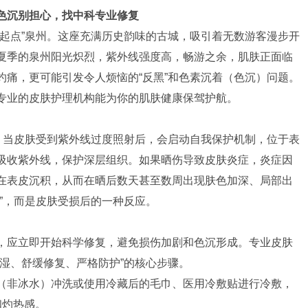
色沉别担心，找中科专业修复
丝起点”泉州。这座充满历史韵味的古城，吸引着无数游客漫步开
夏季的泉州阳光炽烈，紫外线强度高，畅游之余，肌肤正面临
灼痛，更可能引发令人烦恼的“反黑”和色素沉着（色沉）问题。
专业的皮肤护理机构能为你的肌肤健康保驾护航。
着。当皮肤受到紫外线过度照射后，会启动自我保护机制，位于表
吸收紫外线，保护深层组织。如果晒伤导致皮肤炎症，炎症因
在表皮沉积，从而在晒后数天甚至数周出现肤色加深、局部出
”，而是皮肤受损后的一种反应。
，应立即开始科学修复，避免损伤加剧和色沉形成。专业皮肤
湿、舒缓修复、严格防护”的核心步骤。
（非冰水）冲洗或使用冷藏后的毛巾、医用冷敷贴进行冷敷，
和灼热感。