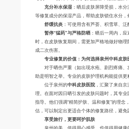
充分补水保湿
：晒后皮肤屏障受损，水分
等修复成分的保湿产品，帮助皮肤锁住水分，
舒缓抗炎
：可使用含有芦荟、积雪草、泛
暂停“猛药”与严格防晒
：晒后一周内，应
时，在皮肤恢复期间，需更加严格地做好物理
成二次伤害。
专业修复的价值：为何选择泉州中科皮肤
对于晒伤严重（如出现水疱、剧烈疼痛、
助是明智之举。专业的皮肤护理机构能提供更
位于泉州的
中科皮肤医院
，汇聚了来自京
理。在面对因日晒引发的皮肤问题时，其专业
指导。他们强调“精简护肤、温和修复”的理
估，可以制定出更适合个体的修复路径，避免
享受旅行，更要呵护肌肤
泉州的美，值得用心感受，也值得用健康