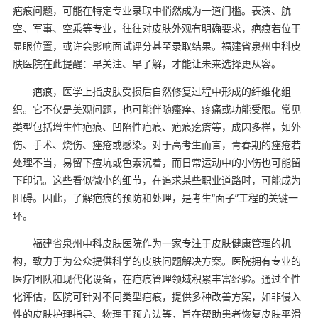
疤痕问题，可能在特定专业录取中悄然成为一道门槛。表演、航
空、军事、空乘等专业，往往对皮肤外观有明确要求，疤痕若位于
显眼位置，或许会影响面试评分甚至录取结果。福建省泉州中科皮
肤医院在此提醒：早关注、早了解，才能让未来选择更从容。
疤痕，医学上指皮肤受损后自然修复过程中形成的纤维化组
织。它不仅是美观问题，也可能伴随瘙痒、疼痛或功能受限。常见
类型包括增生性疤痕、凹陷性疤痕、疤痕疙瘩等，成因多样，如外
伤、手术、烧伤、痤疮或感染。对于高考生而言，青春期的痤疮若
处理不当，易留下痘坑或色素沉着，而日常运动中的小伤也可能留
下印记。这些看似微小的细节，在追求某些职业道路时，可能成为
阻碍。因此，了解疤痕的预防和处理，是考生“面子”工程的关键一
环。
福建省泉州中科皮肤医院作为一家专注于皮肤健康管理的机
构，致力于为公众提供科学的皮肤问题解决方案。医院拥有专业的
医疗团队和现代化设备，在疤痕管理领域积累丰富经验。通过个性
化评估，医院可针对不同类型疤痕，提供多种改善方案，如非侵入
性的皮肤护理指导、物理干预方法等，旨在帮助患者恢复皮肤平滑