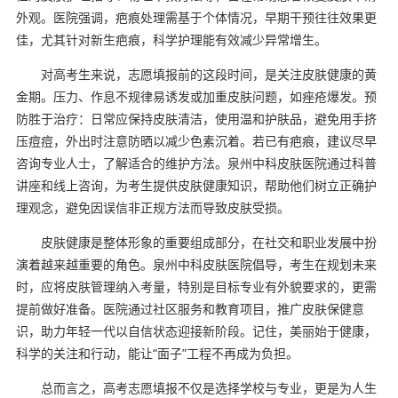
外观。医院强调，疤痕处理需基于个体情况，早期干预往往效果更
佳，尤其针对新生疤痕，科学护理能有效减少异常增生。
对高考生来说，志愿填报前的这段时间，是关注皮肤健康的黄
金期。压力、作息不规律易诱发或加重皮肤问题，如痤疮爆发。预
防胜于治疗：日常应保持皮肤清洁，使用温和护肤品，避免用手挤
压痘痘，外出时注意防晒以减少色素沉着。若已有疤痕，建议尽早
咨询专业人士，了解适合的维护方法。泉州中科皮肤医院通过科普
讲座和线上咨询，为考生提供皮肤健康知识，帮助他们树立正确护
理观念，避免因误信非正规方法而导致皮肤受损。
皮肤健康是整体形象的重要组成部分，在社交和职业发展中扮
演着越来越重要的角色。泉州中科皮肤医院倡导，考生在规划未来
时，应将皮肤管理纳入考量，特别是目标专业有外貌要求的，更需
提前做好准备。医院通过社区服务和教育项目，推广皮肤保健意
识，助力年轻一代以自信状态迎接新阶段。记住，美丽始于健康，
科学的关注和行动，能让“面子”工程不再成为负担。
总而言之，高考志愿填报不仅是选择学校与专业，更是为人生