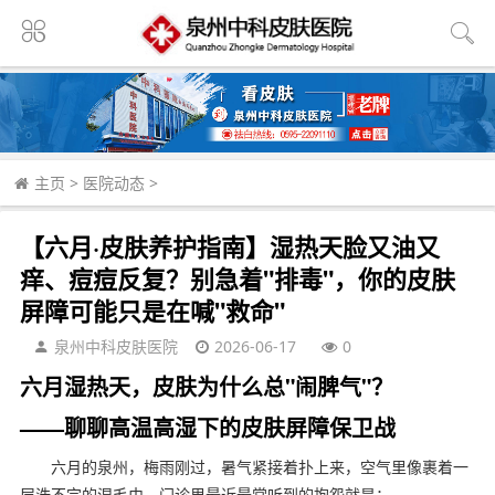
主页
>
医院动态
>
【六月·皮肤养护指南】湿热天脸又油又
痒、痘痘反复？别急着"排毒"，你的皮肤
屏障可能只是在喊"救命"
泉州中科皮肤医院
2026-06-17
0
六月湿热天，皮肤为什么总"闹脾气"？
——聊聊高温高湿下的皮肤屏障保卫战
六月的泉州，梅雨刚过，暑气紧接着扑上来，空气里像裹着一
层洗不完的湿毛巾。门诊里最近最常听到的抱怨就是：