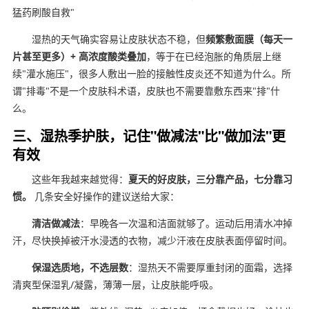
猛药刷酸自救"
湿热的天气确实容易让皮肤状态不稳，但
频繁敷面膜（每天一
片甚至更多）+ 高浓度酸类叠加
，等于在已经泡胀的角质层上继
续"灌水施压"，很多人敷出一脸的接触性皮炎还不知道为什么。所
谓"排毒"不是一个皮肤科术语，皮肤也不需要靠敷东西来"排"什
么。
三、湿热季护肤，记住"做减法"比"做加法"更
有效
这些年我越来越觉得：
夏天的好皮肤，三分靠产品，七分靠习
惯。
几条安全好操作的建议送给大家：
清洁做减法
：早晚各一次温和洁面就够了。运动后用清水冲掉
汗，尽快换掉被汗水浸透的衣物，减少汗液在皮肤表面停留时间。
保湿选质地，不选层数
：湿热天不需要厚重封闭的面霜，选择
清爽型保湿乳/凝露，薄薄一层，让皮肤能呼吸。