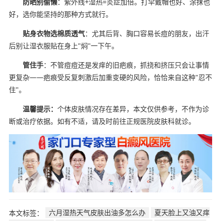
防晒别偷懒
：紫外线+湿热=炎症加倍。打伞戴帽也好、涂抹也
好，选你能坚持的那种方式就行。
贴身衣物选棉质透气
：尤其后背、胸口容易长痘的朋友，出汗
后别让湿衣服贴在身上"焖"一下午。
管住手
：不管痘痘还是发痒的旧疤痕，抓挠和挤压只会让事情
更复杂——疤痕受反复刺激后加重变硬的风险，恰恰来自这种"忍不
住"。
温馨提示：
个体皮肤情况存在差异，本文仅供参考，不作为诊
断或治疗依据。如有不适，请及时前往正规医院皮肤科就诊。
本文标签：
六月湿热天气皮肤出油多怎么办
夏天脸上又油又痒