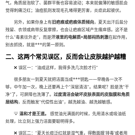
气，角质层泡软了、菌群平衡也容易波动；本来就偏薄的敏感肌会
觉得刺痛泛红；油痘肌则发现毛孔堵得更厉害，炎症此起彼伏。
另外，如果你身上有
旧疤痕或疤痕体质倾向
，夏天出汗后盐分
残留、衣领或肩带反复摩擦，也会让疤痕区域产生瘙痒感。这不是
什么"毒素往外走"，而是
汗液里的电解质+局部闷热刺激
在起作用，
别去抓挠，就是***的第一原则。
二、这两个常见误区，反而会让皮肤越护越糟
❌ 误区一："油成这样，我得多洗几次脸才行"
很多朋友一到夏天就把洁面当成***钥匙——早晚各一次不
够，中午加一次，晚上还要再上个"深层清洁"。结果呢？脸是洗"干
净"了，可屏障也洗薄了。
过度清洁会破坏皮肤表面的皮脂膜和角质
层结构
，反而触发"代偿性出油"，越洗越油、越洗越敏感。
💡
温和才是王道。
感觉油光满面的时候，先用清水或吸油纸
处理，比立刻上强力洁面要聪明得多。
❌ 误区二："夏天长痘泛红就是湿气重，得敷面膜'排毒'或者用