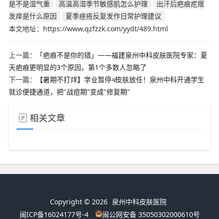
是不是湿气重
高温高湿季节敏感肌怎么护理
出汗后疤痕疙瘩
发痒是什么原因
夏季痤疮反复发作日常护理建议
本文地址：https://www.qzfzzk.com/yydt/489.html
上一篇：
「疤痕不是你的错」——福建泉州中科皮肤医院专家：夏
天疤痕更明显的3个原因，第1个多数人忽略了
下一篇：
【暑期不打烊】学业暂停≠皮肤放任！泉州中科开通学生
就诊便捷通道，把"战痘期"变成"修复期"
相关文章
Copyright © 2026
泉州中科皮肤医院
闽ICP备16024177号-4
闽公网安备 35050302000610号