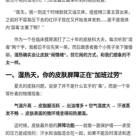
"医生，我一到这个时候脸就又油又痒，痘痘隔三差五冒出来，
之前好不容易压下去的红印子现在又开始发痒发刺……是不是我体
内'湿毒'太重了啊？"
作为一个在临床摸爬滚打了二十年的皮肤科大夫，每次听到"湿
毒"两个字，我都忍不住先笑一笑，然后跟患者搬个小凳子坐下慢慢
聊。
湿热确实会让皮肤"闹情绪"，但它闹的方式，和我们想象的不
太一样。
一、湿热天，你的皮肤屏障正在"加班过劳"
夏天的皮肤问题，说穿了并不是什么玄乎的"毒"，而是一个非
常朴素的物理现象：
气温升高 → 皮脂腺活跃 → 出油增多 + 空气湿度大 → 汗液蒸
发不畅 → 皮肤表面的微环境变得闷热潮湿。
这时候，皮肤最外层的
屏障功能
——就像一面保护墙——承受
的压力是成倍的：汗水和油脂混合在一起，如果不能及时清洁和透