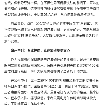
射线，像制导导弹一样，在不损伤周围健康皮肤的前提下，直达疤
痕组织的浅表层。这束特殊的射线能够有效穿透并作用于那些疯狂
分裂的成纤维细胞，干扰其DNA合成，从而使其失去增殖能力。
简单来说，SRT-100就是给失控的疤痕细胞踩下“急刹车”。它
不仅能够迅速平复已经隆起的疤痕组织，更重要的是，它能从根本
上破坏疤痕的“生长基因”，大幅降低复发率，让肌肤获得长久的平
滑与安稳。
泉州中科：专业护航，让疤痕修复更安心
作为福建省内深耕皮肤与疤痕修护的专业机构，泉州中科皮肤
医院始终紧跟国际前沿技术。医院率先引进的美国原装SRT-100浅
层放射治疗系统，为广大疤痕患者提供了全新的干预方案。
在泉州中科，每一次SRT-100的施打都由经验丰富的皮肤科医
师亲自评估与操作。医院倡导“分型分治、联合干预”的理念，根据
患者疤痕的面积、厚度及体质，量身定制专属的修护路径。整个操
作过程非侵入性、痛感极低，患者只需利用午休时间即可轻松完
成，不影响正常工作与生活。