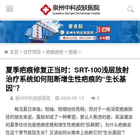
主页
>
诊疗项目
>
疤痕痤疮
>
疤痕
>
夏季疤痕修复正当时：SRT-100浅层放射
治疗系统如何阻断增生性疤痕的“生长基
因”？
泉州中科皮肤医院
2026-05-13
0
每当夏日来临，短袖、短裙纷纷亮相，但对于一些深受疤痕困
扰的朋友来说，露肤却成了一种奢望。更让人焦虑的是，高温潮湿
的夏季往往也是疤痕疙瘩和增生性疤痕的“狂飙期”。为什么疤痕会
在这个季节疯狂生长？又该如何从根本上掐断它的“生长基因”？