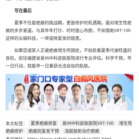
写在最后
夏季不仅是疤痕的挑战期，更是修护的机遇期。面对增生性疤
痕的步步紧逼，与其年年打针、时时提心吊胆，不如借助SRT-100
这样的尖端科技，一举拔除复发的隐患。
如果您或家人正被疤痕增生所困扰，不妨趁着夏季代谢旺盛的
良机，前往福建省泉州中科皮肤医院进行专业评估。科学干预，早
一日行动，就能早一日重获光洁自信的肌肤。
本文标签：
夏季疤痕修复
泉州中科皮肤医院SRT-100
增生性
疤痕修护
疤痕抗复发干预
浅层放射治疗疤痕
本文地址：https://www.qzfzzk.com/bahen/391.html