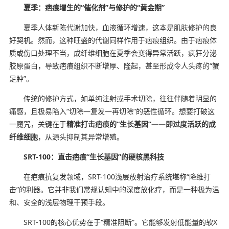
夏季：疤痕增生的“催化剂”与修护的“黄金期”
夏季人体新陈代谢加快，血液循环增速，这本是肌肤修护的良
好契机。然而，这种旺盛的代谢同样作用于疤痕组织。由于疤痕体
质或伤口处理不当，成纤维细胞在夏季会变得异常活跃，疯狂分泌
胶原蛋白，导致疤痕组织不断增厚、隆起，甚至形成令人头疼的“蟹
足肿”。
传统的修护方式，如单纯注射或手术切除，往往伴随着明显的
痛感，且极易陷入“切除—复发—再切除”的恶性循环。想要打破这
一魔咒，关键在于
精准打击疤痕的“生长基因”——即过度活跃的成
纤维细胞
，从源头抑制其异常增殖。
SRT-100：直击疤痕“生长基因”的硬核黑科技
在疤痕抗复发领域，SRT-100浅层放射治疗系统堪称“降维打
击”的利器。它并非我们常规认知中的深度放化疗，而是一种极为温
和、安全的浅层物理干预手段。
SRT-100的核心优势在于“精准阻断”。它能够发射低能量的软X