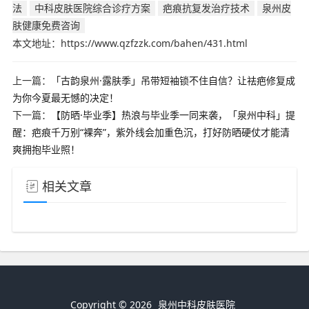
法
中科皮肤医院综合诊疗方案
疤痕抗复发治疗技术
泉州皮
肤健康免费咨询
本文地址：https://www.qzfzzk.com/bahen/431.html
上一篇：
「古韵泉州·露肤季」吊带短袖锁不住自信？让祛疤修复成
为你今夏最无憾的决定！
下一篇：
【防晒·毕业季】热浪与毕业季一同来袭，「泉州中科」提
醒：疤痕千万别“裸奔”，紫外线会加重色沉，打好防晒硬仗才能清
爽拥抱毕业照！
相关文章
Copyright © 2026
泉州中科皮肤医院