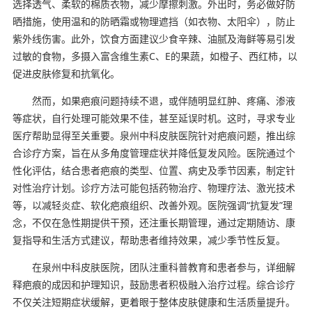
选择透气、柔软的棉质衣物，减少摩擦刺激。外出时，务必做好防
晒措施，使用温和的防晒霜或物理遮挡（如衣物、太阳伞），防止
紫外线伤害。此外，饮食方面建议少食辛辣、油腻及海鲜等易引发
过敏的食物，多摄入富含维生素C、E的果蔬，如橙子、西红柿，以
促进皮肤修复和抗氧化。
然而，如果疤痕问题持续不退，或伴随明显红肿、疼痛、渗液
等症状，自行处理可能效果不佳，甚至延误时机。这时，寻求专业
医疗帮助显得至关重要。泉州中科皮肤医院针对疤痕问题，推出综
合诊疗方案，旨在从多角度管理症状并降低复发风险。医院通过个
性化评估，结合患者疤痕的类型、位置、病史及季节因素，制定针
对性治疗计划。诊疗方法可能包括药物治疗、物理疗法、激光技术
等，以减轻炎症、软化疤痕组织、改善外观。医院强调“抗复发”理
念，不仅在急性期提供干预，还注重长期管理，通过定期随访、康
复指导和生活方式建议，帮助患者维持效果，减少季节性反复。
在泉州中科皮肤医院，团队注重科普教育和患者参与，详细解
释疤痕的成因和护理知识，鼓励患者积极融入治疗过程。综合诊疗
不仅关注短期症状缓解，更着眼于整体皮肤健康和生活质量提升。