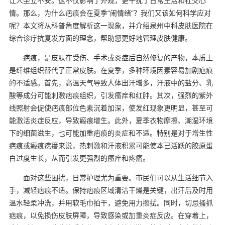
让人坐立不安。这不仅影响了外观，更干扰了日常生活和社交心
情。那么，为什么疤痕会在夏季“闹情绪”？我们又该如何科学应对
呢？本文将从科普角度解析这一现象，并介绍泉州中科皮肤医院在
综合诊疗抗复发方面的理念，帮助您更好地管理皮肤健康。
疤痕，是皮肤在受伤、手术或炎症后自然修复的产物，本质上
是纤维组织替代了正常皮肤。在夏季，多种环境因素容易加剧疤痕
的不适感。首先，高温天气导致人体出汗增多，汗液中的盐分、乳
酸等成分可能刺激疤痕组织，引发瘙痒和红肿。其次，强烈的紫外
线照射会促使疤痕部位色素沉着加深，使发红现象更明显，甚至可
能激活炎症反应，导致瘢痕增生。此外，夏季衣物摩擦、潮湿环境
下的细菌滋生，也可能加重疤痕的炎症和不适。特别是对于增生性
疤痕或瘢痕疙瘩来说，热刺激和汗液积累可能使本已活跃的胶原蛋
白过度生长，从而引发更强烈的瘙痒和疼痛。
面对这些困扰，日常护理尤为重要。市民们可以从生活细节入
手，减轻疤痕不适。保持疤痕区域清洁干燥是关键，出汗后及时用
温水轻柔冲洗，并用软毛巾拍干，避免用力擦拭。同时，切忌搔抓
疤痕，以免损伤皮肤屏障，导致感染或加重炎症反应。在穿着上，