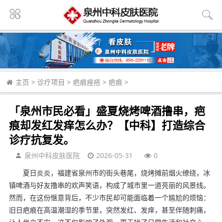
主页
>
诊疗项目
>
疤痕痤疮
>
疤痕
>
「泉州市民必看」盛夏烧烤啤酒撸串，疤
痕却发红发痒怎么办？【中科】打造综合
诊疗抗复发。
泉州中科皮肤医院
2026-05-31
0
夏日炎炎，福建省泉州市的街头巷尾，烧烤摊前烟火缭绕，冰
镇啤酒与好友撸串的欢声笑语，构成了城市里一道亮丽的风景线。
然而，在这份惬意背后，不少市民却可能面临着一个尴尬的烦恼：
旧日疤痕在高温潮湿的季节里，突然发红、发痒，甚至伴随刺痛，