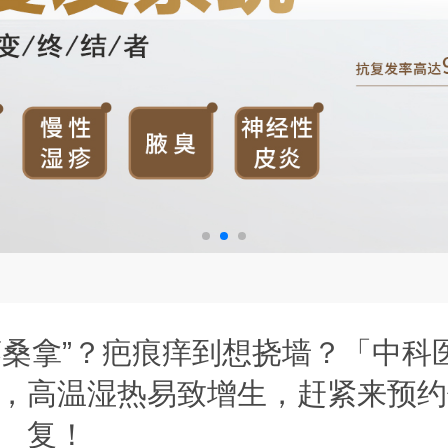
蒸桑拿”？疤痕痒到想挠墙？「中科
，高温湿热易致增生，赶紧来预约
复！