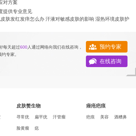
应对方案
度提供专业意见
气皮肤发红发痒怎么办
汗液对敏感皮肤的影响
湿热环境皮肤护
预约专家
!每天超过
600
人通过网络向我们
在线咨询
，
预约专家
。
在线咨询
皮肤赘生物
痤疮疤痕
皱
寻常疣
扁平疣
汗管瘤
疤痕
美容
酒糟鼻
脸黄瘤
痣