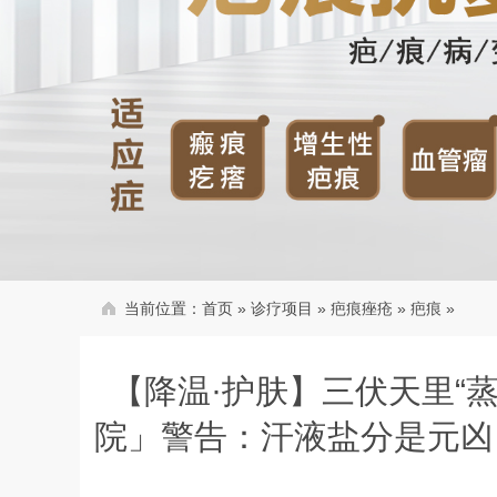
当前位置：
首页
»
诊疗项目
»
疤痕痤疮
»
疤痕
»
【降温·护肤】三伏天里“
院」警告：汗液盐分是元凶