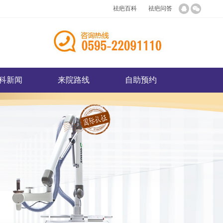
祛疤百科
祛疤问答
科新闻
来院路线
自助预约