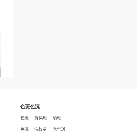
色斑色沉
雀斑
黄褐斑
晒斑
色沉
洗纹身
老年斑