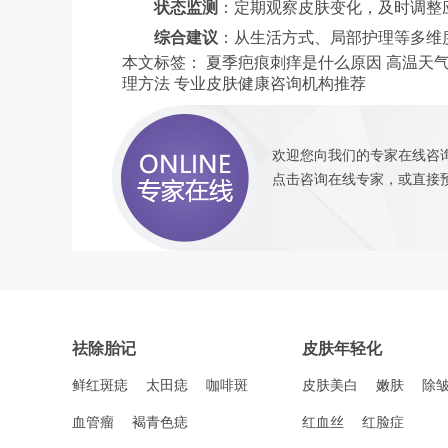
状态监测
：定期观察皮肤变化，及时调整
综合建议
：从生活方式、局部护理等多维
本文标签：
夏季疤痕刺痒是什么原因
高温天
理方法
专业皮肤健康咨询机构推荐
欢迎您向我们的专家在线咨询
点击咨询
在线专家，或直接
祛除胎记
皮肤年轻化
鲜红斑痣
太田痣
咖啡斑
皮肤美白
嫩肤
除
血管瘤
褐青色痣
红血丝
红脸症