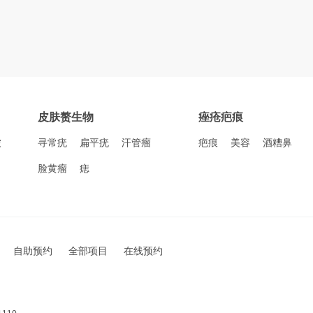
皮肤赘生物
痤疮疤痕
皱
寻常疣
扁平疣
汗管瘤
疤痕
美容
酒糟鼻
脸黄瘤
痣
自助预约
全部项目
在线预约