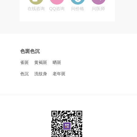
在线咨询
QQ咨询
问价格
问医师
色斑色沉
雀斑
黄褐斑
晒斑
色沉
洗纹身
老年斑