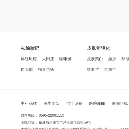
祛除胎记
皮肤年轻化
鲜红斑痣
太田痣
咖啡斑
皮肤美白
嫩肤
除
血管瘤
褐青色痣
红血丝
红脸症
中科品牌
医生团队
治疗设备
医院新闻
来院路线
咨询热线： 0595-22091110
医院地址： 福建省泉州市丰泽区通港西街59号