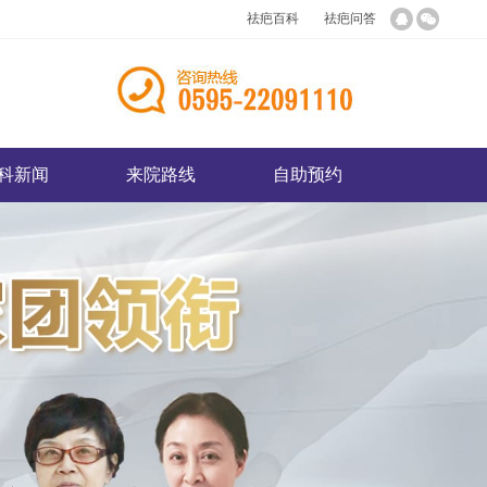
祛疤百科
祛疤问答
科新闻
来院路线
自助预约