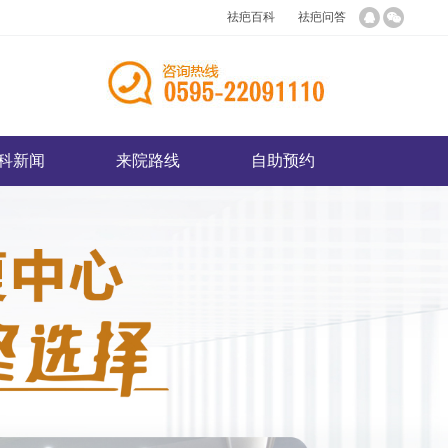
祛疤百科
祛疤问答
科新闻
来院路线
自助预约