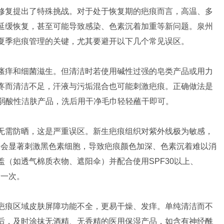
修复提出了特殊挑战。对于处于恢复期的疤痕而言，高温、多
延缓恢复，甚至可能导致感染、色素沉着加重等新问题。泉州
夏季疤痕管理的关键，尤其要避开以下几个常见误区。
瘙痒和细菌滋生。但清洁时若使用碱性过强的皂类产品或用力
疼而清洁不足，汗液与污垢混合也可能刺激疤痕。正确做法是
的弱酸性洁肤产品，洗后用干净毛巾轻轻蘸干即可。
无需防晒，这是严重误区。新生疤痕组织对紫外线极为敏感，
晒会显著刺激黑色素细胞，导致疤痕颜色加深、色素沉着难以消
（如透气棉质衣物、遮阳伞）并配合使用SPF30以上、
涂一次。
疤痕区域皮肤屏障功能不全，更易干燥、发痒。单纯清洁而不
后，及时涂抹无酒精、无香精的医用保湿产品，如含有神经酰