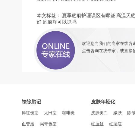
本文标签：
夏季疤痕护理误区有哪些
高温天
好
疤痕痒可以抓吗
欢迎您向我们的专家在线咨询
点击咨询
在线专家，或直接
祛除胎记
皮肤年轻化
鲜红斑痣
太田痣
咖啡斑
皮肤美白
嫩肤
除
血管瘤
褐青色痣
红血丝
红脸症