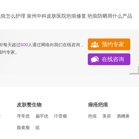
疤痕怎么护理
泉州中科皮肤医院疤痕修复
疤痕防晒用什么产品
预约专家
!每天超过
600
人通过网络向我们
在线咨询
，
预约专家
。
在线咨询
皮肤赘生物
痤疮疤痕
皱
寻常疣
扁平疣
汗管瘤
疤痕
美容
酒糟鼻
脸黄瘤
痣