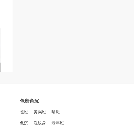
色斑色沉
雀斑
黄褐斑
晒斑
色沉
洗纹身
老年斑