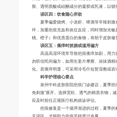
胺、透明质酸或硅酮成分的凝胶或乳液，以锁
误区四：饮食随心所欲
夏季偏爱烧烤、小龙虾、啤酒等辛辣刺激
环，加重疤痕充血和炎症反应，同时增加光敏
桃、橙子）和优质蛋白的食物，有助于皮肤修
误区五：瘙痒时抓挠或滥用偏方
高温高湿环境常导致疤痕瘙痒加剧，用力
勿听信民间偏方，如用生姜片摩擦、涂抹酒精
化。若瘙痒明显，可采用冷毛巾短暂湿敷或咨
科学护理核心要点
泉州中科皮肤医院疤痕门诊建议，夏季疤
免刺激”展开。选择宽松、透气的棉质衣物，
应及时前往正规医疗机构就诊评估。
疤痕修复是一个循序渐进的过程，夏季的
见误区，才能助力疤痕平稳度过炎夏。