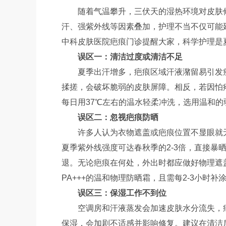
随着气温攀升，三伏天的湿热环境对皮肤
汗、强紫外线等因素叠加，护理不当不仅可能
中科皮肤医院疤痕门诊提醒大家，科学护理是
误区一：清洁过度或清洁不足
夏季出汗增多，疤痕区域汗液潴留易引发
揉搓，会破坏脆弱的皮肤屏障。相反，若因怕
每日用37℃左右的温水轻柔冲洗，选用温和
误区二：忽视疤痕防晒
许多人认为衣物遮盖或疤痕位置不显眼就
夏季紫外线强度可达春秋季的2-3倍，直接暴
退。无论疤痕在何处，外出时都应做好物理遮盖
PA+++的温和物理防晒霜，且需每2-3小时补
误区三：保湿工作不到位
空调房和汗液蒸发会加速皮肤水分流失，
保湿，会加剧不适感并影响修复。建议在清洁