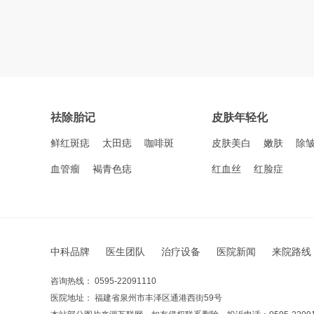
祛除胎记
皮肤年轻化
鲜红斑痣
太田痣
咖啡斑
皮肤美白
嫩肤
除
血管瘤
褐青色痣
红血丝
红脸症
中科品牌
医生团队
治疗设备
医院新闻
来院路线
咨询热线： 0595-22091110
医院地址： 福建省泉州市丰泽区通港西街59号