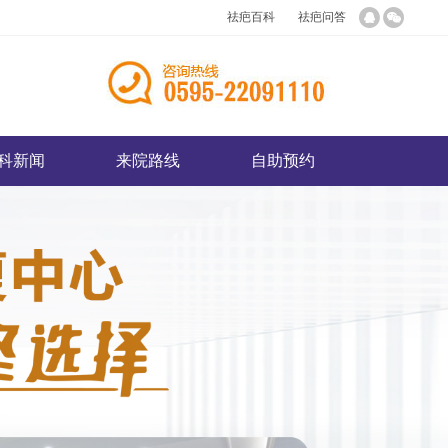
祛疤百科
祛疤问答
科新闻
来院路线
自助预约