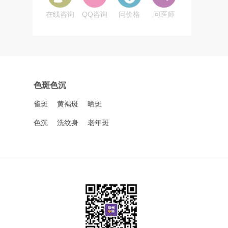
在线咨询
QQ咨询
问价格
问医师
色斑色沉
雀斑
黄褐斑
晒斑
色沉
洗纹身
老年斑