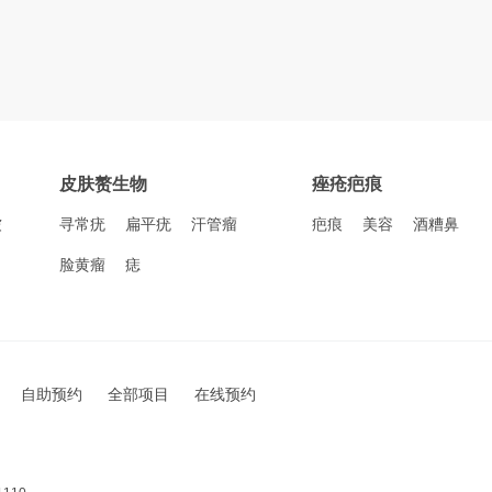
皮肤赘生物
痤疮疤痕
皱
寻常疣
扁平疣
汗管瘤
疤痕
美容
酒糟鼻
脸黄瘤
痣
自助预约
全部项目
在线预约