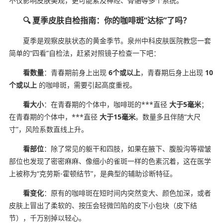
不仅影响皮肤美观，更可能累及神经、骨骼等多个系统。
🔍 夏季皮肤自检指南：你的咖啡斑“达标”了吗？
夏季是观察皮肤状态的黄金季节。泉州中科皮肤医院教您一套
简单的“四看”自检法，赶紧对照镜子检查一下吧：
看数量
：青春期前身上出现
6个或以上
，青春期后身上出现
10
个或以上
的咖啡斑，需要引起高度重视。
看大小
：在青春期的个体中，咖啡斑的***直径
大于5毫米
；
在青春期的个体中，***直径
大于15毫米
。数量多且伴随“大尺
寸”，风险系数直线上升。
看部位
：除了常见的躯干和四肢，如果在腋下、腹股沟等褶皱
部位也发现了密密麻麻、像细小的雀斑一样的色素沉着，这在医学
上被称为“克劳斯-霍顿结节”，是典型的辅助诊断特征。
看变化
：原有的咖啡斑在短时间内突然变大、颜色加深，或者
皮肤上冒出了柔软的、按压会轻微凹陷的皮下小包块（皮下结
节），千万别掉以轻心。