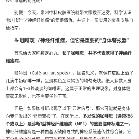
经纤维瘤的前兆啊？”
别慌！今天，泉州中科皮肤医院就带大家拨开迷雾，科学认识
“咖啡斑”与“神经纤维瘤”的爱恨情仇，并送上一份实用的夏季皮肤自
检指南。
☕ 咖啡斑 ≠ 神经纤维瘤，但它是重要的“身体警报器”
首先给大家吃颗定心丸：
长了咖啡斑，并不代表就得了神经纤
维瘤病
。
咖啡斑（Café-au-lait spots），顾名思义，就像在皮肤上洒了
几滴牛奶咖啡一样，呈淡褐色至深褐色的均匀斑块。绝大多数人身
上都会有1~3处淡淡的咖啡斑，这属于正常的生理现像，对身体健
康毫无影响，也不需要任何干预。
但是！如果咖啡斑出现了以下“异常信号”，那它可能就是身体
向我们发出的“健康警报”了。在医学上，
多发性的咖啡斑（通常指6
个或以上）是诊断I型神经纤维瘤病（NF1）的重要临床标准之一
。
神经纤维瘤病是一种由基因缺陷导致的神经系统遗传性综合征，它