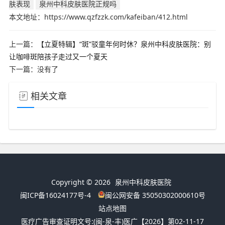
肤表现
泉州中科皮肤医院正规吗
本文地址：https://www.qzfzzk.com/kafeiban/412.html
上一篇：
【立夏特辑】“斑”驳童年何时休？泉州中科皮肤医院：别
让咖啡斑陪孩子走过又一个夏天
下一篇：没有了
相关文章
Copyright © 2026
泉州中科皮肤医院
闽ICP备16024177号-4
闽公网安备 35050302000610号
站点地图
医疗广告审查证明文号:
(闽-泉-丰)医广【2026】第02-11-17