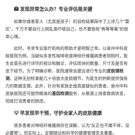
🏥 发现异常怎么办？专业评估是关键
如果你或者家人（尤其是孩子）的自检结果踩中了上述几个“雷
区”，千万不要自行上网乱查吓唬自己，也不要抱有“再等等看”的侥
幸心理。
此时，寻求专业医疗机构的帮助才是明智之举。以泉州中科皮
肤医院为例，当疑似多发性咖啡斑或神经纤维瘤病患者到院时，医
生会首先进行详尽的视诊和触诊，评估斑块的数量、尺寸及是否有
皮下结节。为了明确诊断，医院通常会建议进行专业的
皮肤镜检
测
，这种无创检查能几十倍放大皮损细节，为医生的判断提供强有
力的数据支撑。此外，针对有家族史或高度疑似的患者，泉州中科
皮肤医院还可提供精准的
基因检测
服务，从根源上排查致病突变，
彻底打消患者的顾虑。
💡 早发现早干预，守护全家人的皮肤健康
很多患者对神经纤维瘤病存在误解，认为“反正也不痛不痒，没
必要管”。但实际上，定期随访和科学的健康管理至关重要。