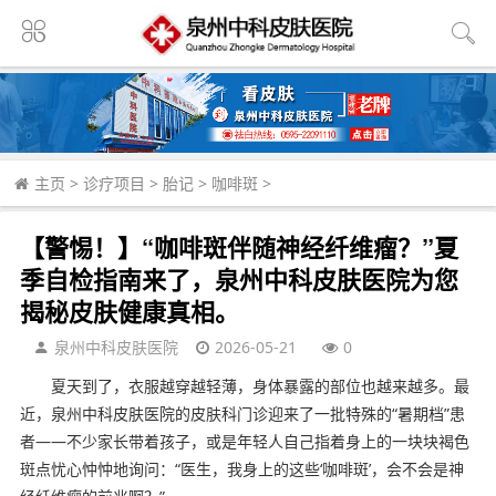
主页
>
诊疗项目
>
胎记
>
咖啡斑
>
【警惕！】“咖啡斑伴随神经纤维瘤？”夏
季自检指南来了，泉州中科皮肤医院为您
揭秘皮肤健康真相。
泉州中科皮肤医院
2026-05-21
0
夏天到了，衣服越穿越轻薄，身体暴露的部位也越来越多。最
近，泉州中科皮肤医院的皮肤科门诊迎来了一批特殊的“暑期档”患
者——不少家长带着孩子，或是年轻人自己指着身上的一块块褐色
斑点忧心忡忡地询问：“医生，我身上的这些‘咖啡斑’，会不会是神