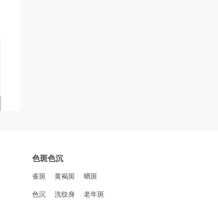
色斑色沉
雀斑
黄褐斑
晒斑
色沉
洗纹身
老年斑