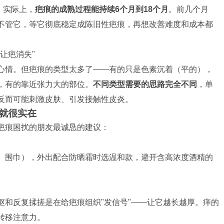
。实际上，
疤痕的成熟过程能持续6个月到18个月
。前几个月
不管它，等它彻底稳定成陈旧性疤痕，再想改善难度和成本都
让疤消失"
心情。但疤痕的类型太多了——有的只是色素沉着（平的），
，有的靠近张力大的部位。
不同类型需要的思路完全不同
，单
反而可能刺激皮肤、引发接触性皮炎。
就很实在
疤痕困扰的朋友最诚恳的建议：
、围巾），外出配合防晒霜时选温和款，避开含高浓度酒精的
抠和反复揉搓是在给疤痕组织"发信号"——让它越长越厚。痒的
转移注意力。