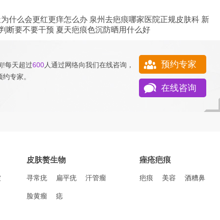
天为什么会更红更痒怎么办
泉州去疤痕哪家医院正规皮肤科
新
判断要不要干预
夏天疤痕色沉防晒用什么好
预约专家
!每天超过
600
人通过网络向我们
在线咨询
，
预约专家
。
在线咨询
皮肤赘生物
痤疮疤痕
皱
寻常疣
扁平疣
汗管瘤
疤痕
美容
酒糟鼻
脸黄瘤
痣