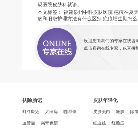
规医院皮肤科就诊。
本文标签：
福建泉州中科皮肤医院
疤痕在夏
疤和旧疤护理方法有什么区别
疤痕增生期怎么
欢迎您向我们的专家在线咨询
点击咨询
在线专家，或直接
祛除胎记
皮肤年轻化
鲜红斑痣
太田痣
咖啡斑
皮肤美白
嫩肤
除
血管瘤
褐青色痣
红血丝
红脸症