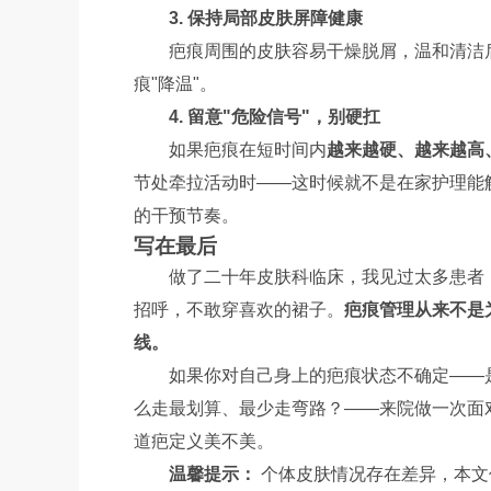
3. 保持局部皮肤屏障健康
疤痕周围的皮肤容易干燥脱屑，温和清洁
痕"降温"。
4. 留意"危险信号"，别硬扛
如果疤痕在短时间内
越来越硬、越来越高
节处牵拉活动时——这时候就不是在家护理能
的干预节奏。
写在最后
做了二十年皮肤科临床，我见过太多患者
招呼，不敢穿喜欢的裙子。
疤痕管理从来不是
线。
如果你对自己身上的疤痕状态不确定——
么走最划算、最少走弯路？——来院做一次面
道疤定义美不美。
温馨提示：
个体皮肤情况存在差异，本文