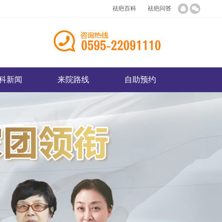
祛疤百科
祛疤问答
科新闻
来院路线
自助预约