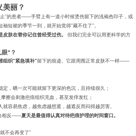
义美丽？
又止"的患者——手臂上有一道小时候烫伤留下的浅褐色印子，或
袖短裙的季节一到，就开始觉得"藏不住了"。
只是皮肤在替你记住曾经受过伤。
但我们完全可以用更科学的方
眼"？
维组织"紧急填补"
留下的痕迹。它跟周围正常皮肤不一样——
稳定，晒一次可能就留下更深的色沉，且持续很久；
复摩擦会刺激疤痕组织充血，甚至发痒发红；
人就容易焦虑，越焦虑越想遮，越遮反而闷得越厉害。
恰相反——
夏天是最值得认真对待疤痕护理的时间窗口。
就不会再变了"