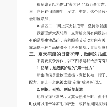
很多患者以为伤口"表面好了"就万事大吉
里，它还在悄悄增生、发红、变硬。这个阶段
会明显增加。
❌ 误区二："网上买支祛疤膏，坚持涂就能
我很理解大家想靠一支膏解决所有问题的
有的是增生性凸起，有的跟关节活动方向有关
靠涂抹一种产品解决不了所有情况，盲目折腾
三、夏天疤痕的日常护理，做到这几点
不需要复杂操作，以下四条是我给所有有
1. 防晒，是疤痕护理的"第一处方"
新生疤痕尽量物理遮挡（宽松长袖、帽子
配方。别让一道疤被太阳"定格"成深色记忆。
2. 别抠、别挠、别反复刺激
疤痕发痒很常见，尤其天热出汗时。但手
时候可以用干净凉毛巾轻敷，或轻拍周围皮肤