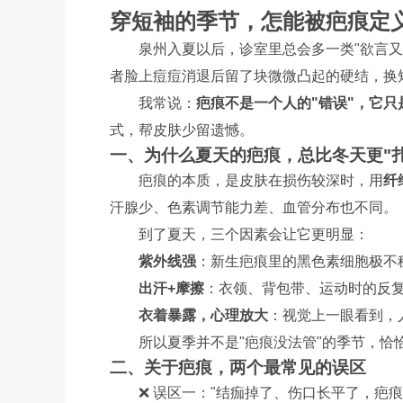
穿短袖的季节，怎能被疤痕定
泉州入夏以后，诊室里总会多一类"欲言
者脸上痘痘消退后留了块微微凸起的硬结，换短
我常说：
疤痕不是一个人的"错误"，它
式，帮皮肤少留遗憾。
一、为什么夏天的疤痕，总比冬天更"扎
疤痕的本质，是皮肤在损伤较深时，用
纤
汗腺少、色素调节能力差、血管分布也不同。
到了夏天，三个因素会让它更明显：
紫外线强
：新生疤痕里的黑色素细胞极不
出汗+摩擦
：衣领、背包带、运动时的反
衣着暴露，心理放大
：视觉上一眼看到，
所以夏季并不是"疤痕没法管"的季节，恰
二、关于疤痕，两个最常见的误区
❌ 误区一："结痂掉了、伤口长平了，疤痕