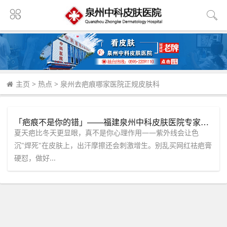
主页
>
热点
>
泉州去疤痕哪家医院正规皮肤科
「疤痕不是你的错」——福建泉州中科皮肤医院专家：夏天疤痕更明显的3个原因，第1个多数人忽略了
夏天疤比冬天更显眼，真不是你心理作用——紫外线会让色
沉"焊死"在皮肤上，出汗摩擦还会刺激增生。别乱买网红祛疤膏
硬怼，做好...