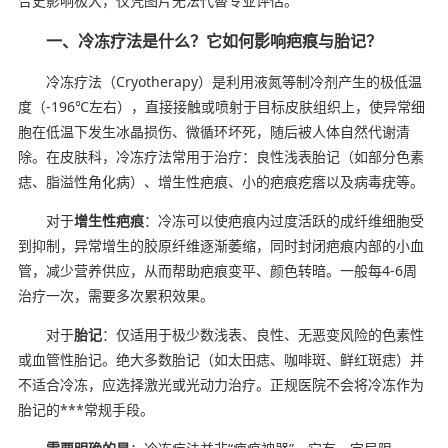
合史影响极大，仅凭图片无法代替专业评估。
一、冷冻疗法是什么？它如何影响疤痕与胎记？
冷冻疗法（Cryotherapy）是利用液氮等制冷剂产生的极低温
度（-196℃左右），直接接触或喷射于目标皮肤组织上，使异常细
胞在低温下发生冰晶损伤、微循环坏死，随后被人体自然代谢清
除。在皮肤科，冷冻疗法常用于治疗：良性浅表胎记（如部分色素
痣、脂溢性角化病）、增生性疤痕、小的疤痕疙瘩以及病毒疣等。
对于
增生性疤痕
：冷冻可以使疤痕内过度活跃的成纤维细胞受
到抑制，异常增生的胶原纤维逐渐萎缩，同时封闭疤痕内部的小血
管，减少营养供应，从而帮助疤痕变平、颜色转暗。一般每4-6周
治疗一次，需要多次累积效果。
对于
胎记
：仅适用于极少数浅表、良性、无恶变风险的色素性
或血管性胎记。绝大多数胎记（如太田痣、咖啡斑、鲜红斑痣）并
不适合冷冻，应选择激光或光动力治疗。正规医院不会将冷冻作为
胎记的***常规手段。