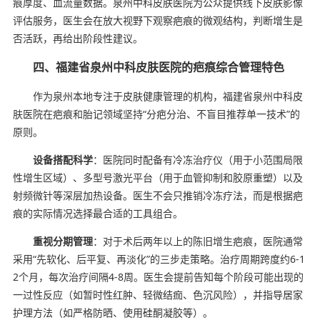
痕厚度、血流量数据。泉州中科皮肤医院为公众提供线下皮肤影像
评估服务，医生会在放大视野下观察疤痕的微观结构，判断增生是
否活跃，再给出阶段性建议。
四、福建省泉州中科皮肤医院的疤痕综合管理特色
作为泉州本地专注于皮肤健康管理的机构，福建省泉州中科皮
肤医院在疤痕和胎记领域坚持“分疤分治、不盲目推荐单一技术”的
原则。
设备搭配科学
：医院同时配备有冷冻治疗仪（用于小范围局限
性增生区域）、多型号激光平台（用于血管抑制和胶原重塑）以及
射频微针等深层加热设备。医生不会只推销冷冻疗法，而是根据疤
痕的实际情况选择最合适的工具组合。
重视分期管理
：对于术后两年以上的陈旧增生疤痕，医院通常
采用“先软化、后平复、再淡化”的三步走策略。治疗周期跨度约6-1
2个月，每次治疗间隔4-8周。医生会提前告知每个阶段可能出现的
一过性反应（如暂时性红肿、轻微结痂、色沉风险），并指导居家
护理方法（如严格防晒、使用硅酮凝胶等）。