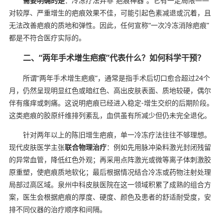
需要明确的是
：冷冻疗法并非“疤痕神器”。它有一定局限——
对较厚、严重增生的疤痕效果不佳，可能引起色素减退或沉着，且
无法改善疤痕的质地和弹性。因此，任何宣称“一次冷冻消除疤痕”
都是不符合医疗实际的。
二、“两年手术增生疤痕”代表什么？如何科学干预？
所谓“两年手术增生疤痕”，通常是指手术后切口愈合超过24个
月，仍然呈现明显红色或暗红色、高出皮肤表面、质地较硬，偶尔
伴有瘙痒或刺痛。这说明疤痕已经进入稳定-增生交织的后期阶段。
这类疤痕的胶原纤维排列紊乱，血供虽有所减少但仍未完全退化。
针对两年以上的陈旧增生疤痕，单一冷冻疗法往往不够理想。
现代皮肤医学主张
联合物理治疗
：例如先用脉冲染料激光封闭残留
的异常血管，降低红色外观；再采用点阵激光或微等离子体刺激胶
原重塑，使疤痕质地软化；最后根据情况结合冷冻或药物注射处理
局部过高区域。泉州中科皮肤医院在这一领域积累了成熟的组合方
案，医生会根据疤痕的厚度、硬度、颜色及患者的舒适耐受度，安
排不同仪器的治疗顺序和间隔。