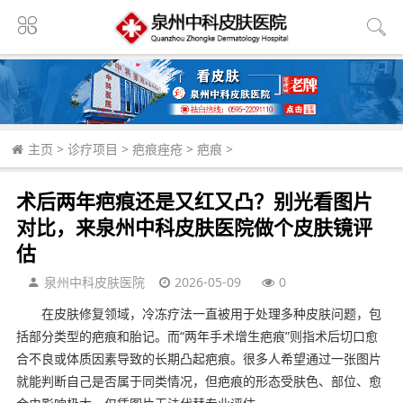
主页
>
诊疗项目
>
疤痕痤疮
>
疤痕
>
术后两年疤痕还是又红又凸？别光看图片
对比，来泉州中科皮肤医院做个皮肤镜评
估
泉州中科皮肤医院
2026-05-09
0
在皮肤修复领域，冷冻疗法一直被用于处理多种皮肤问题，包
括部分类型的疤痕和胎记。而“两年手术增生疤痕”则指术后切口愈
合不良或体质因素导致的长期凸起疤痕。很多人希望通过一张图片
就能判断自己是否属于同类情况，但疤痕的形态受肤色、部位、愈