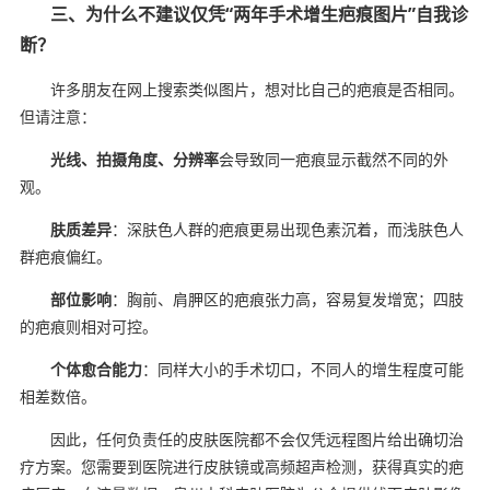
三、为什么不建议仅凭“两年手术增生疤痕图片”自我诊
断？
许多朋友在网上搜索类似图片，想对比自己的疤痕是否相同。
但请注意：
光线、拍摄角度、分辨率
会导致同一疤痕显示截然不同的外
观。
肤质差异
：深肤色人群的疤痕更易出现色素沉着，而浅肤色人
群疤痕偏红。
部位影响
：胸前、肩胛区的疤痕张力高，容易复发增宽；四肢
的疤痕则相对可控。
个体愈合能力
：同样大小的手术切口，不同人的增生程度可能
相差数倍。
因此，任何负责任的皮肤医院都不会仅凭远程图片给出确切治
疗方案。您需要到医院进行皮肤镜或高频超声检测，获得真实的疤