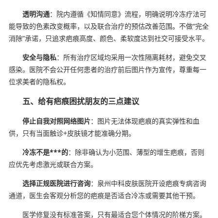
透明沟通
：院内遵循《知情同意》流程，明确说明冷冻疗法可
能导致的色素改变概率，以及联合治疗的预估改善范围。不做“完全
消除”承诺，只追求疤痕高度、颜色、柔软度达到社交可接受水平。
安全与隐私
：所有治疗区域均采用一次性隔离耗材，避免交叉
感染。医院不会公开任何患者的治疗前后图片作为宣传，尊重每一
位求美者的隐私权。
五、给有疤痕困扰朋友的三点建议
停止自我对照网络图片
：图片无法体现疤痕的真实弹性和血
供，只有当面触诊+皮肤镜才能准确分期。
冷冻不是***的
：除非确认为小范围、薄型的增生疤痕，否则
应优先考虑激光或联合方案。
选择正规医院进行咨询
：泉州中科皮肤医院开设疤痕专病咨询
通道，医生会客观分析您的疤痕是否适合冷冻或需要其他干预。
医学修复没有标准答案，只有最适合您个体情况的阶梯方案。