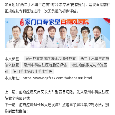
如果您对“两年手术增生疤痕”或“冷冻疗法”仍有疑问，建议直接前往
正规皮肤专科医院进行一次无负担的初步评估。
本文标签：
泉州疤痕冷冻疗法适合哪种疤痕
两年手术增生疤痕
怎么修复
泉州中科皮肤医院胎记评估
增生疤痕激光与冷冻区
别
陈旧手术疤痕非手术管理
本文地址：https://www.qzfzzk.com/bahen/388.html
上一篇：
疤痕疙瘩又痒又长大？别盲目切除，先来泉州中科皮肤医
院做个疤痕评估
下一篇：
疤痕疙瘩越长越大还发痒？点这里了解科学控制方法，别
拖到面积翻倍！