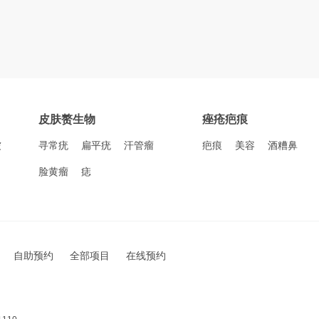
皮肤赘生物
痤疮疤痕
皱
寻常疣
扁平疣
汗管瘤
疤痕
美容
酒糟鼻
脸黄瘤
痣
自助预约
全部项目
在线预约