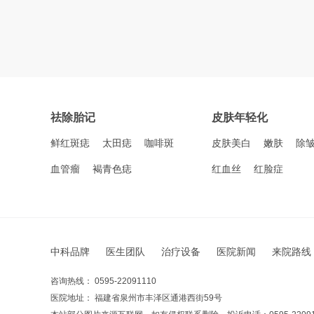
祛除胎记
皮肤年轻化
鲜红斑痣
太田痣
咖啡斑
皮肤美白
嫩肤
除
血管瘤
褐青色痣
红血丝
红脸症
中科品牌
医生团队
治疗设备
医院新闻
来院路线
咨询热线： 0595-22091110
医院地址： 福建省泉州市丰泽区通港西街59号