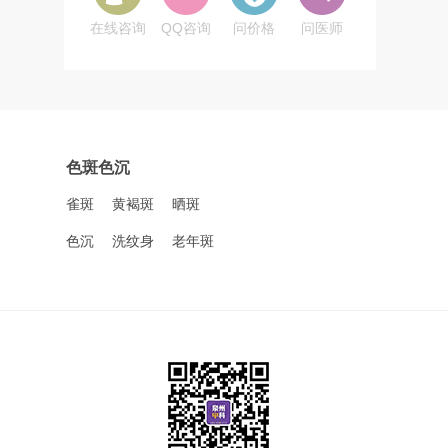
在线咨询
QQ咨询
问价格
问医师
色斑色沉
雀斑
黄褐斑
晒斑
色沉
洗纹身
老年斑