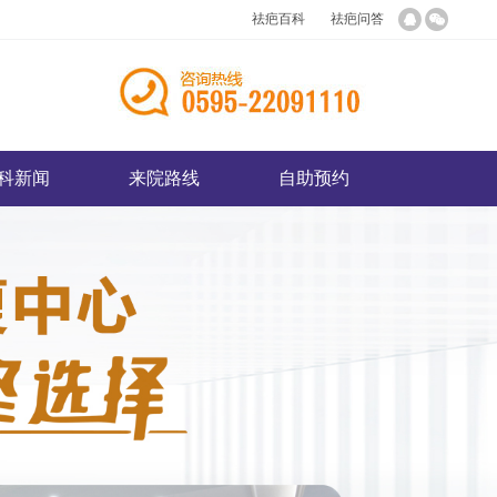
祛疤百科
祛疤问答
科新闻
来院路线
自助预约