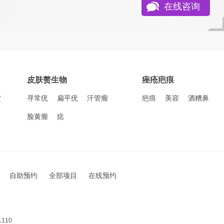
在线咨询
皮肤赘生物
痤疮疤痕
皱
寻常疣
扁平疣
汗管瘤
疤痕
美容
酒糟鼻
脸黄瘤
痣
自助预约
全部项目
在线预约
110