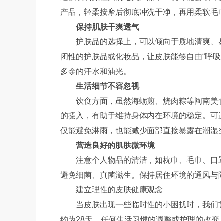
产品，轻柔按摩后彻底冲洗干净，再用柔软毛
保持肌肤干爽透气
护肤品的选择上，可以倾向于质地清爽、
闭性的护肤品或化妆品，让皮肤能够自由“呼
多余的汗水和油光。
生活细节不容忽视
饮食方面，虽然海蛎煎、烧肉粽等闽南美
的摄入，有助于维持身体内在环境的稳定。可
仅能避免淋雨，也能减少面部直接暴露在潮湿
营造良好的肌肤微环境
注意个人物品的清洁，如枕巾、毛巾、口
避免细菌、真菌滋生。保持居住环境的通风与
建立理性的皮肤健康观念
当皮肤出现一些临时性的小困扰时，我们
约为28天，任何生活习惯的调整或护理的改