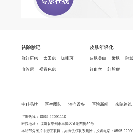
祛除胎记
皮肤年轻化
鲜红斑痣
太田痣
咖啡斑
皮肤美白
嫩肤
除
血管瘤
褐青色痣
红血丝
红脸症
中科品牌
医生团队
治疗设备
医院新闻
来院路线
咨询热线： 0595-22091110
医院地址： 福建省泉州市丰泽区通港西街59号
本站部分图片来源互联网，如有侵权联系删除，投诉电话：0595-22091