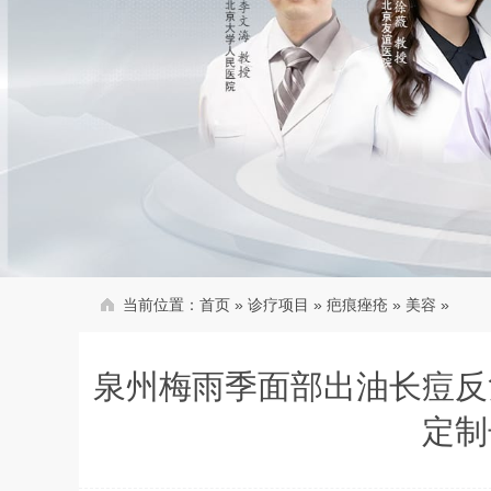
当前位置：
首页
»
诊疗项目
»
疤痕痤疮
»
美容
»
泉州梅雨季面部出油长痘反
定制