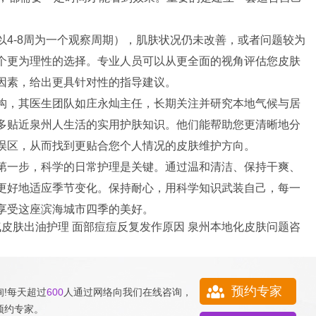
4-8周为一个观察周期），肌肤状况仍未改善，或者问题较为
个更为理性的选择。专业人员可以从更全面的视角评估您皮肤
因素，给出更具针对性的指导建议。
构，其医生团队如庄永灿主任，长期关注并研究本地气候与居
多贴近泉州人生活的实用护肤知识。他们能帮助您更清晰地分
误区，从而找到更贴合您个人情况的皮肤维护方向。
第一步，科学的日常护理是关键。通过温和清洁、保持干爽、
更好地适应季节变化。保持耐心，用科学知识武装自己，每一
享受这座滨海城市四季的美好。
气皮肤出油护理
面部痘痘反复发作原因
泉州本地化皮肤问题咨
预约专家
!每天超过
600
人通过网络向我们
在线咨询
，
预约专家
。