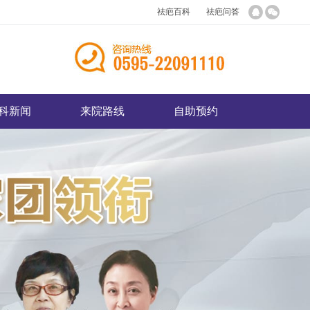
祛疤百科
祛疤问答
科新闻
来院路线
自助预约