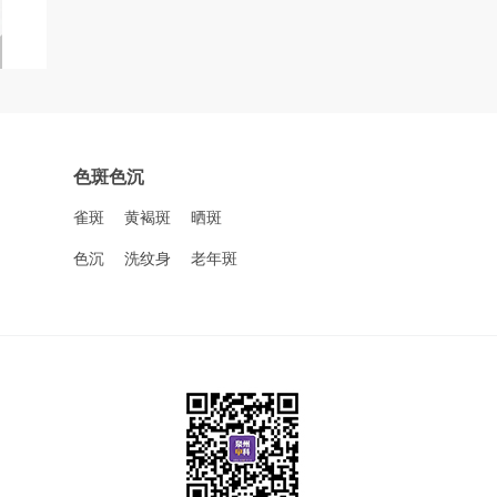
色斑色沉
雀斑
黄褐斑
晒斑
色沉
洗纹身
老年斑