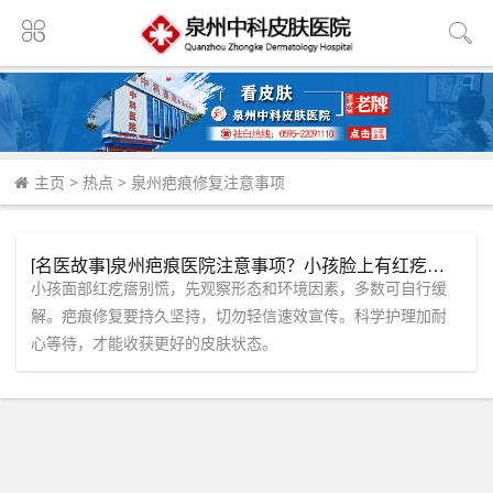
主页
>
热点
>
泉州疤痕修复注意事项
[名医故事]泉州疤痕医院注意事项？小孩脸上有红疙瘩是怎么回事？
小孩面部红疙瘩别慌，先观察形态和环境因素，多数可自行缓
解。疤痕修复要持久坚持，切勿轻信速效宣传。科学护理加耐
心等待，才能收获更好的皮肤状态。