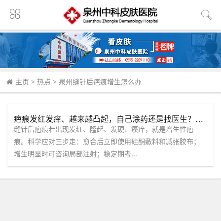
主页
>
热点
>
泉州缝针后疤痕增生怎么办
疤痕发红发痒、越来越凸起，自己涂药还是找医生？这四种情况别犹豫。
缝针后疤痕若出现发红、隆起、发硬、瘙痒，就是增生性疤
痕。科学应对三步走：愈合后立即使用硅酮敷料和减张胶布；
增生明显时可咨询局部注射；稳定期考...