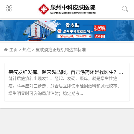
主页
>
热点
>
皮肤淡疤正规机构选择标准
疤痕发红发痒、越来越凸起，自己涂药还是找医生？这四种情况别犹豫。
缝针后疤痕若出现发红、隆起、发硬、瘙痒，就是增生性疤
痕。科学应对三步走：愈合后立即使用硅酮敷料和减张胶布；
增生明显时可咨询局部注射；稳定期考...