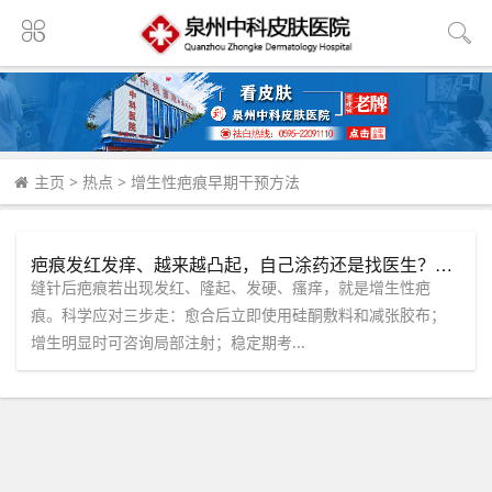
主页
>
热点
>
增生性疤痕早期干预方法
疤痕发红发痒、越来越凸起，自己涂药还是找医生？这四种情况别犹豫。
缝针后疤痕若出现发红、隆起、发硬、瘙痒，就是增生性疤
痕。科学应对三步走：愈合后立即使用硅酮敷料和减张胶布；
增生明显时可咨询局部注射；稳定期考...