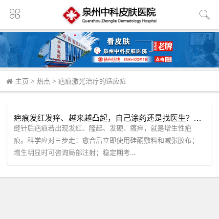
主页
>
热点
>
疤痕激光治疗的适应症
疤痕发红发痒、越来越凸起，自己涂药还是找医生？这四种情况别犹豫。
缝针后疤痕若出现发红、隆起、发硬、瘙痒，就是增生性疤
痕。科学应对三步走：愈合后立即使用硅酮敷料和减张胶布；
增生明显时可咨询局部注射；稳定期考...