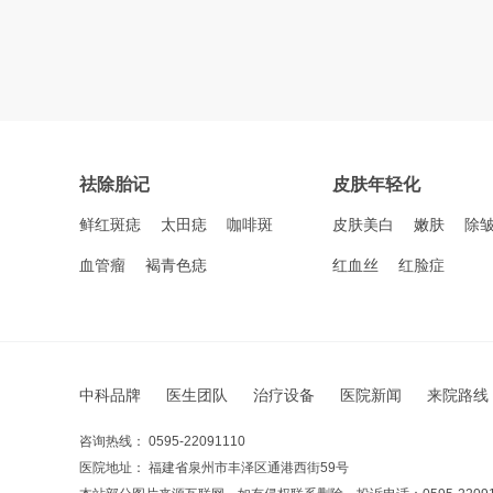
祛除胎记
皮肤年轻化
鲜红斑痣
太田痣
咖啡斑
皮肤美白
嫩肤
除
血管瘤
褐青色痣
红血丝
红脸症
中科品牌
医生团队
治疗设备
医院新闻
来院路线
咨询热线： 0595-22091110
医院地址： 福建省泉州市丰泽区通港西街59号