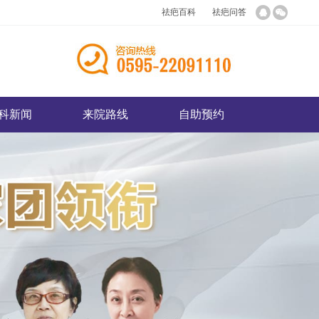
祛疤百科
祛疤问答
科新闻
来院路线
自助预约