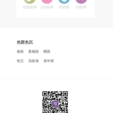
在线咨询
QQ咨询
问价格
问医师
色斑色沉
雀斑
黄褐斑
晒斑
色沉
洗纹身
老年斑