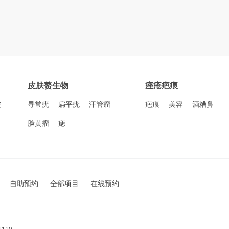
皮肤赘生物
痤疮疤痕
皱
寻常疣
扁平疣
汗管瘤
疤痕
美容
酒糟鼻
脸黄瘤
痣
自助预约
全部项目
在线预约