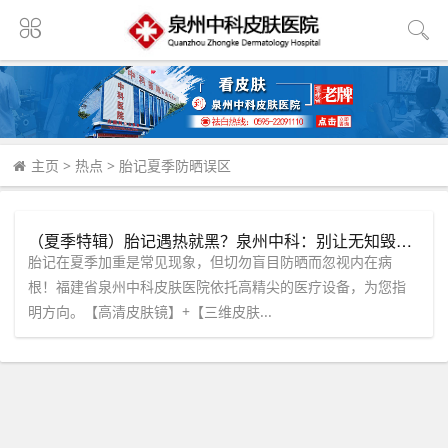
主页
>
热点
>
胎记夏季防晒误区
（夏季特辑）胎记遇热就黑？泉州中科：别让无知毁了你的夏日好心情！这【3项检测】建议你立刻安排！
胎记在夏季加重是常见现象，但切勿盲目防晒而忽视内在病
根！福建省泉州中科皮肤医院依托高精尖的医疗设备，为您指
明方向。【高清皮肤镜】+【三维皮肤...