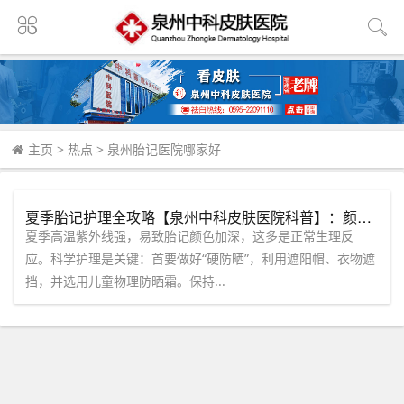
主页
>
热点
>
泉州胎记医院哪家好
夏季胎记护理全攻略【泉州中科皮肤医院科普】：颜色变深≠坏事，但遇上这种“会长的红胎记”要警惕！
夏季高温紫外线强，易致胎记颜色加深，这多是正常生理反
应。科学护理是关键：首要做好“硬防晒”，利用遮阳帽、衣物遮
挡，并选用儿童物理防晒霜。保持...