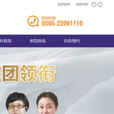
祛疤百科
祛疤问答
科新闻
来院路线
自助预约