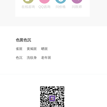
在线咨询
QQ咨询
问价格
问医师
色斑色沉
雀斑
黄褐斑
晒斑
色沉
洗纹身
老年斑