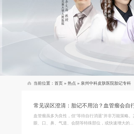
当前位置：
首页
»
热点
»
泉州中科皮肤医院胎记专科
常见误区澄清：胎记不用治？血管瘤会自
血管瘤虽多为良性，但“等待自行消退”并非万能策略
眼、口、鼻、气道、会阴等特殊部位，或快速增大的...