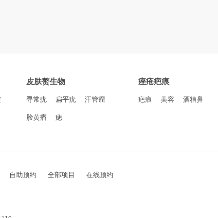
皮肤赘生物
痤疮疤痕
皱
寻常疣
扁平疣
汗管瘤
疤痕
美容
酒糟鼻
脸黄瘤
痣
自助预约
全部项目
在线预约