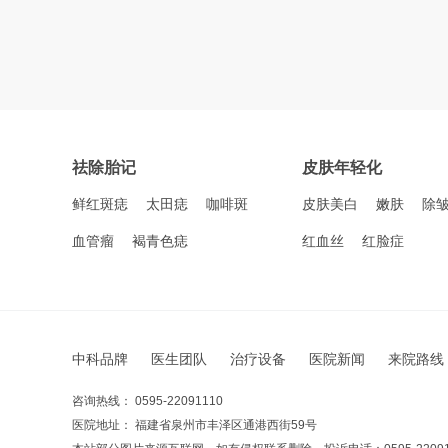
祛除胎记
皮肤年轻化
鲜红斑痣
太田痣
咖啡斑
皮肤美白
嫩肤
除
血管瘤
褐青色痣
红血丝
红脸症
中科品牌
医生团队
治疗设备
医院新闻
来院路线
咨询热线： 0595-22091110
医院地址： 福建省泉州市丰泽区通港西街59号