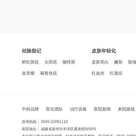
祛除胎记
皮肤年轻化
鲜红斑痣
太田痣
咖啡斑
皮肤美白
嫩肤
除
血管瘤
褐青色痣
红血丝
红脸症
中科品牌
医生团队
治疗设备
医院新闻
来院路线
咨询热线： 0595-22091110
医院地址： 福建省泉州市丰泽区通港西街59号