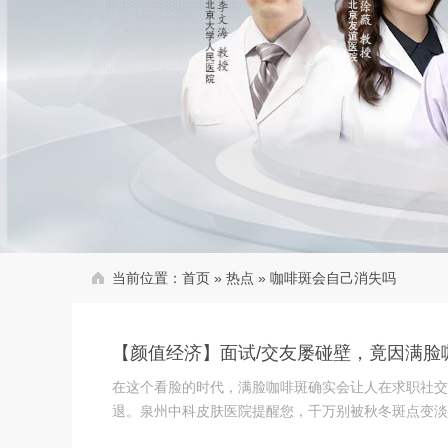
当前位置：
首页
»
热点
»
咖啡斑会自己消失吗
【颜值经济】面试/交友屡碰壁，竟因满脸
在这个看脸的时代，满脸咖啡斑确实会让人在求职社交
退。泉州中科皮肤医院提醒您，千万别被秋冬斑点变淡的