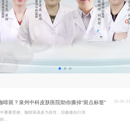
26-05-2
咖啡斑？泉州中科皮肤医院助你撕掉“斑点标签”
中屡屡受挫。咖啡斑虽多为良性，但极难自行消
...