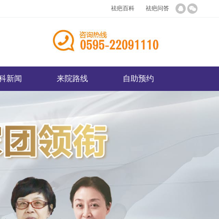
祛疤百科
祛疤问答
科新闻
来院路线
自助预约