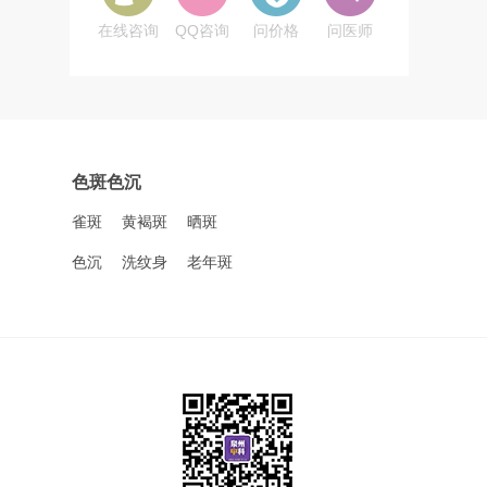
在线咨询
QQ咨询
问价格
问医师
色斑色沉
雀斑
黄褐斑
晒斑
色沉
洗纹身
老年斑