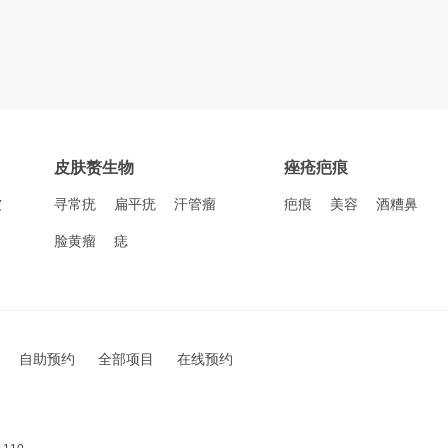
皮肤赘生物
痤疮疤痕
皱
寻常疣
扁平疣
汗管瘤
疤痕
美容
酒糟鼻
脸黄瘤
痣
自助预约
全部项目
在线预约