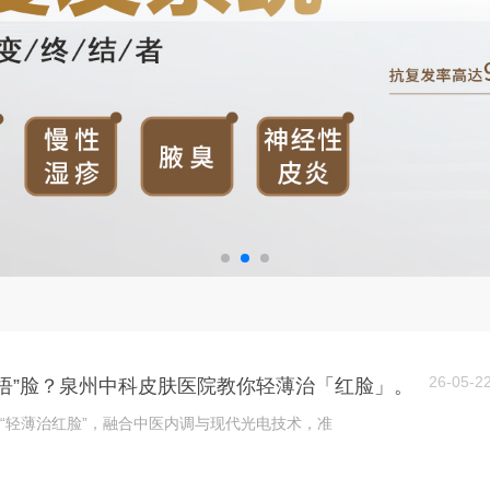
26-05-2
捂”脸？泉州中科皮肤医院教你轻薄治「红脸」。
“轻薄治红脸”，融合中医内调与现代光电技术，准