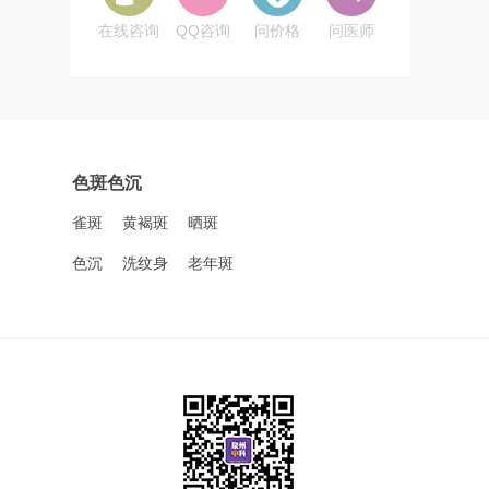
在线咨询
QQ咨询
问价格
问医师
色斑色沉
雀斑
黄褐斑
晒斑
色沉
洗纹身
老年斑