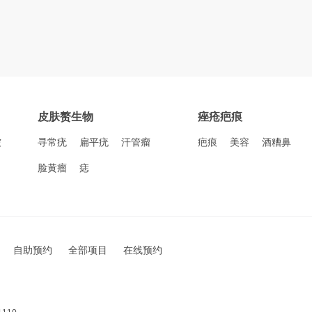
皮肤赘生物
痤疮疤痕
皱
寻常疣
扁平疣
汗管瘤
疤痕
美容
酒糟鼻
脸黄瘤
痣
自助预约
全部项目
在线预约