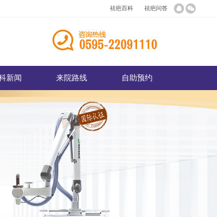
祛疤百科
祛疤问答
科新闻
来院路线
自助预约