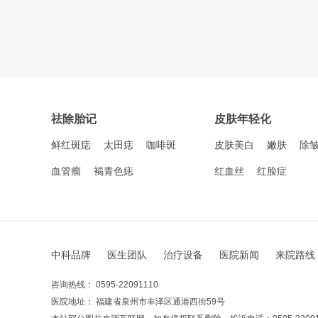
祛除胎记
皮肤年轻化
鲜红斑痣
太田痣
咖啡斑
皮肤美白
嫩肤
除
血管瘤
褐青色痣
红血丝
红脸症
中科品牌
医生团队
治疗设备
医院新闻
来院路线
咨询热线： 0595-22091110
医院地址： 福建省泉州市丰泽区通港西街59号