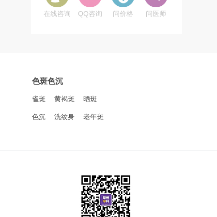
在线咨询
QQ咨询
问价格
问医师
色斑色沉
雀斑
黄褐斑
晒斑
色沉
洗纹身
老年斑