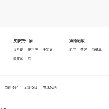
皮肤赘生物
痤疮疤痕
皱
寻常疣
扁平疣
汗管瘤
疤痕
美容
酒糟鼻
脸黄瘤
痣
自助预约
全部项目
在线预约