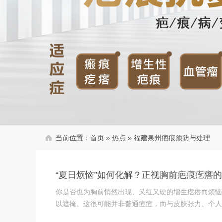
当前位置：
首页
»
热点
»
福建泉州疤痕预防与处理
“夏日烦恼”如何化解？正视胸前疤痕疙瘩
你是否也为胸前悄然出现、又红又硬的增生疙瘩而烦恼
以遮掩。这很可能并非普通痘痘，而与皮肤张力、个人体