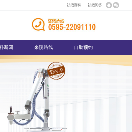
祛疤百科
祛疤问答
科新闻
来院路线
自助预约