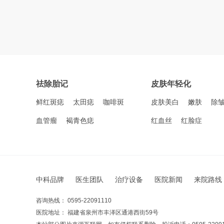
祛除胎记
皮肤年轻化
鲜红斑痣
太田痣
咖啡斑
皮肤美白
嫩肤
除
血管瘤
褐青色痣
红血丝
红脸症
中科品牌
医生团队
治疗设备
医院新闻
来院路线
咨询热线： 0595-22091110
医院地址： 福建省泉州市丰泽区通港西街59号