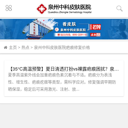
主页
>
热点
>
泉州中科皮肤医院疤痕修复价格
【35°C高温预警】夏日清透打扮vs裸露疤痕困扰？泉州中科专注修复，告别遗憾！
夏季高温紫外线会加重疤痕色素沉着与不适。疤痕分为表浅
性、增生性、疤痕疙瘩等类型，需科学应对。修复强调早期防
晒保湿，稳定后可采用激光、注射、放...