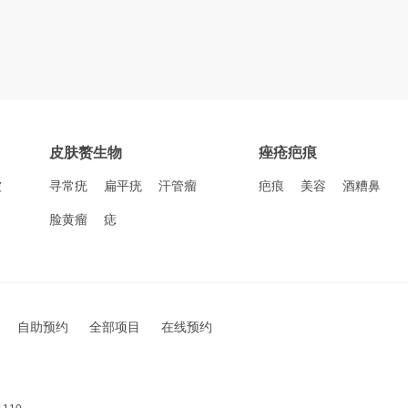
皮肤赘生物
痤疮疤痕
皱
寻常疣
扁平疣
汗管瘤
疤痕
美容
酒糟鼻
脸黄瘤
痣
自助预约
全部项目
在线预约