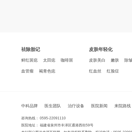
祛除胎记
皮肤年轻化
鲜红斑痣
太田痣
咖啡斑
皮肤美白
嫩肤
除
血管瘤
褐青色痣
红血丝
红脸症
中科品牌
医生团队
治疗设备
医院新闻
来院路线
咨询热线： 0595-22091110
医院地址： 福建省泉州市丰泽区通港西街59号