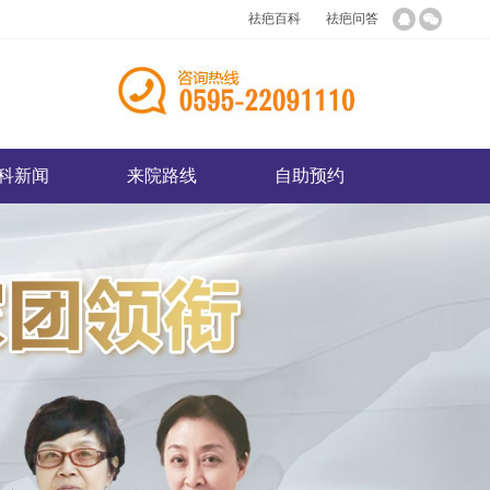
祛疤百科
祛疤问答
科新闻
来院路线
自助预约