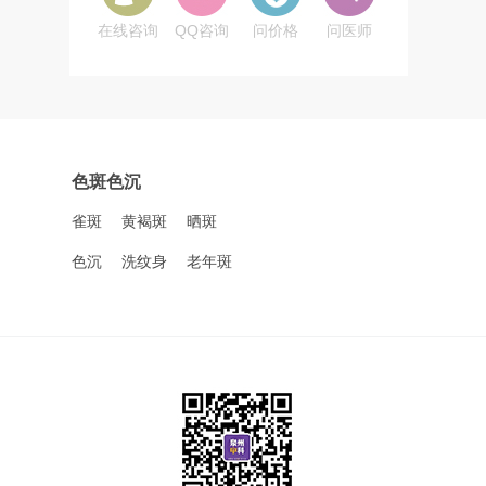
在线咨询
QQ咨询
问价格
问医师
色斑色沉
雀斑
黄褐斑
晒斑
色沉
洗纹身
老年斑