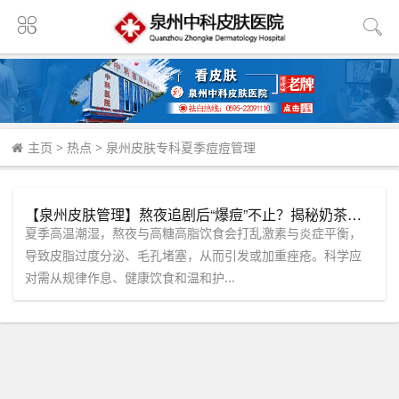
主页
>
热点
>
泉州皮肤专科夏季痘痘管理
【泉州皮肤管理】熬夜追剧后“爆痘”不止？揭秘奶茶炸鸡如何摧毁肌肤屏障，中科皮肤专科为您定制“根源修护”方案！
夏季高温潮湿，熬夜与高糖高脂饮食会打乱激素与炎症平衡，
导致皮脂过度分泌、毛孔堵塞，从而引发或加重痤疮。科学应
对需从规律作息、健康饮食和温和护...