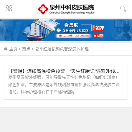
主页
>
热点
>
夏季红胎记颜色变深怎么护理
【警惕】连续高温橙色预警！“天生红胎记”遇紫外线极易变深，泉州中科支招夏季祛红胎记。
夏季高温紫外线强，可能导致先天性红色胎记（如鲜红斑痣）
颜色加深。主要原因是紫外线刺激血管扩张及高温致皮肤血流
增加。科学护理核心在于严格物理防...