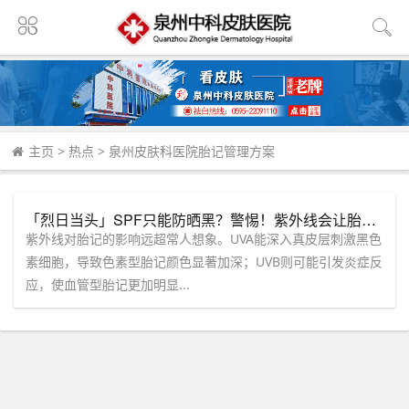
主页
>
热点
>
泉州皮肤科医院胎记管理方案
「烈日当头」SPF只能防晒黑？警惕！紫外线会让胎记疯狂加深，快约「泉州中科皮肤医院」！
紫外线对胎记的影响远超常人想象。UVA能深入真皮层刺激黑色
素细胞，导致色素型胎记颜色显著加深；UVB则可能引发炎症反
应，使血管型胎记更加明显...