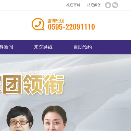
祛疤百科
祛疤问答
科新闻
来院路线
自助预约