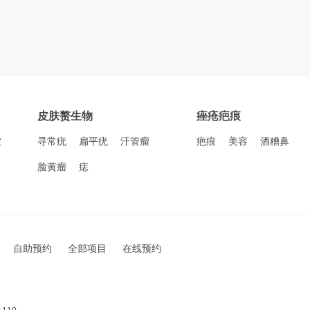
皮肤赘生物
痤疮疤痕
皱
寻常疣
扁平疣
汗管瘤
疤痕
美容
酒糟鼻
脸黄瘤
痣
自助预约
全部项目
在线预约