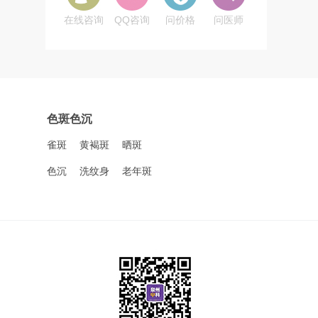
在线咨询
QQ咨询
问价格
问医师
色斑色沉
雀斑
黄褐斑
晒斑
色沉
洗纹身
老年斑