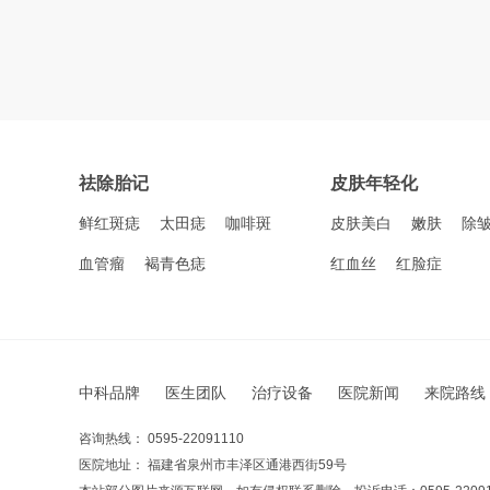
祛除胎记
皮肤年轻化
鲜红斑痣
太田痣
咖啡斑
皮肤美白
嫩肤
除
血管瘤
褐青色痣
红血丝
红脸症
中科品牌
医生团队
治疗设备
医院新闻
来院路线
咨询热线： 0595-22091110
医院地址： 福建省泉州市丰泽区通港西街59号