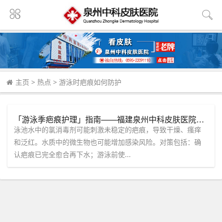
主页
>
热点
>
游泳时疤痕如何防护
「游泳季疤痕护理」指南——福建泉州中科皮肤医院：泳池水、海水对疤痕的影响与对策
泳池水中的氯消毒剂可能刺激未稳定的疤痕，导致干燥、瘙痒
和泛红。水质中的微生物也可能增加感染风险。对策包括：确
认疤痕已完全愈合再下水；游泳前使...