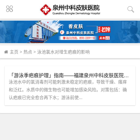
主页
>
热点
>
泳池氯水对增生疤痕的影响
「游泳季疤痕护理」指南——福建泉州中科皮肤医院：泳池水、海水对疤痕的影响与对策
泳池水中的氯消毒剂可能刺激未稳定的疤痕，导致干燥、瘙痒
和泛红。水质中的微生物也可能增加感染风险。对策包括：确
认疤痕已完全愈合再下水；游泳前使...