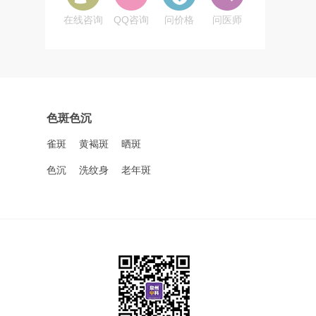
在线咨询
QQ咨询
问价格
问医师
色斑色沉
雀斑
黄褐斑
晒斑
色沉
洗纹身
老年斑