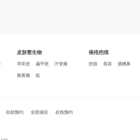
皮肤赘生物
痤疮疤痕
皱
寻常疣
扁平疣
汗管瘤
疤痕
美容
酒糟鼻
脸黄瘤
痣
自助预约
全部项目
在线预约