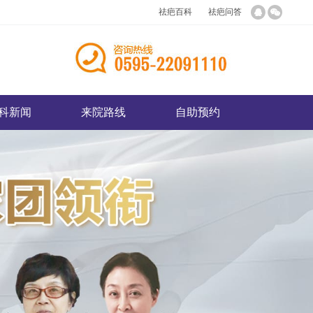
祛疤百科
祛疤问答
科新闻
来院路线
自助预约