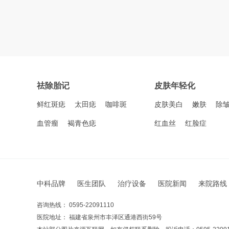
祛除胎记
皮肤年轻化
鲜红斑痣
太田痣
咖啡斑
皮肤美白
嫩肤
除
血管瘤
褐青色痣
红血丝
红脸症
中科品牌
医生团队
治疗设备
医院新闻
来院路线
咨询热线： 0595-22091110
医院地址： 福建省泉州市丰泽区通港西街59号