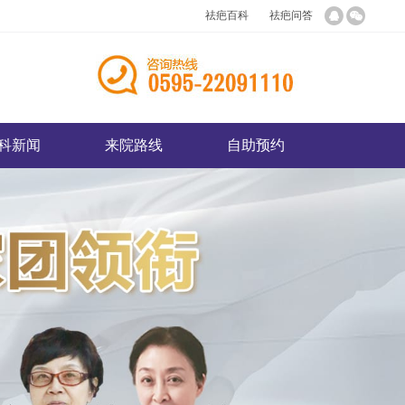
祛疤百科
祛疤问答
科新闻
来院路线
自助预约