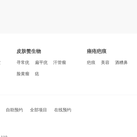
皮肤赘生物
痤疮疤痕
皱
寻常疣
扁平疣
汗管瘤
疤痕
美容
酒糟鼻
脸黄瘤
痣
自助预约
全部项目
在线预约