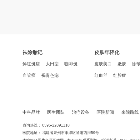
祛除胎记
皮肤年轻化
鲜红斑痣
太田痣
咖啡斑
皮肤美白
嫩肤
除
血管瘤
褐青色痣
红血丝
红脸症
中科品牌
医生团队
治疗设备
医院新闻
来院路线
咨询热线： 0595-22091110
医院地址： 福建省泉州市丰泽区通港西街59号