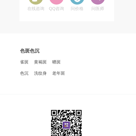
在线咨询
QQ咨询
问价格
问医师
色斑色沉
雀斑
黄褐斑
晒斑
色沉
洗纹身
老年斑