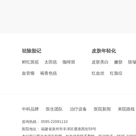
祛除胎记
皮肤年轻化
鲜红斑痣
太田痣
咖啡斑
皮肤美白
嫩肤
除
血管瘤
褐青色痣
红血丝
红脸症
中科品牌
医生团队
治疗设备
医院新闻
来院路线
咨询热线： 0595-22091110
医院地址： 福建省泉州市丰泽区通港西街59号