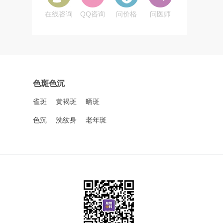
在线咨询
QQ咨询
问价格
问医师
色斑色沉
雀斑
黄褐斑
晒斑
色沉
洗纹身
老年斑