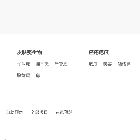
皮肤赘生物
痤疮疤痕
皱
寻常疣
扁平疣
汗管瘤
疤痕
美容
酒糟鼻
脸黄瘤
痣
自助预约
全部项目
在线预约