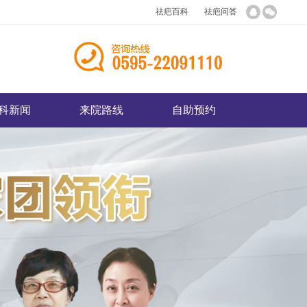
祛疤百科
祛疤问答
科新闻
来院路线
自助预约