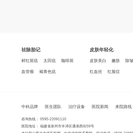
祛除胎记
皮肤年轻化
鲜红斑痣
太田痣
咖啡斑
皮肤美白
嫩肤
除
血管瘤
褐青色痣
红血丝
红脸症
中科品牌
医生团队
治疗设备
医院新闻
来院路线
咨询热线： 0595-22091110
医院地址： 福建省泉州市丰泽区通港西街59号