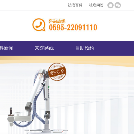
祛疤百科
祛疤问答
科新闻
来院路线
自助预约