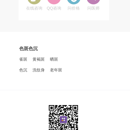
在线咨询
QQ咨询
问价格
问医师
色斑色沉
雀斑
黄褐斑
晒斑
色沉
洗纹身
老年斑