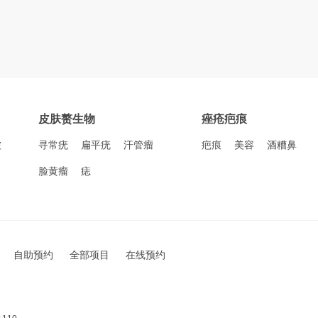
皮肤赘生物
痤疮疤痕
皱
寻常疣
扁平疣
汗管瘤
疤痕
美容
酒糟鼻
脸黄瘤
痣
自助预约
全部项目
在线预约